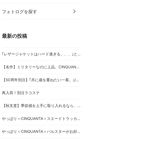
フォトログを探す
最新の投稿
｢レザージャケットはハード過ぎる、、、｣という人にこそ着て欲しいレザー。/〈CINQUANTA〉です。
【名作】ミリタリーなのに上品。CINQUANTA G1レザージャケットが支持される理由。
【50周年別注】｢共に歳を重ねたい一着。｣/〈CINQUANTA〉の別注ドライビングブルゾン。
再入荷！別注ラコステ
【秋支度】季節感を上手に取り入れるなら、〈CINQUANTA〉のスエードでしょう。
やっぱり＜CINQUANTA＞スエードトラッカーがお好き
やっぱり＜CINQUANTA＞バルスターがお好き