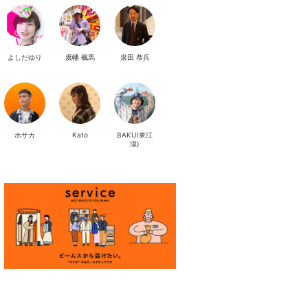
よしだゆり
廣幡 楓馬
泉田 恭兵
ホサカ
Kato
BAKU(東江
漠)