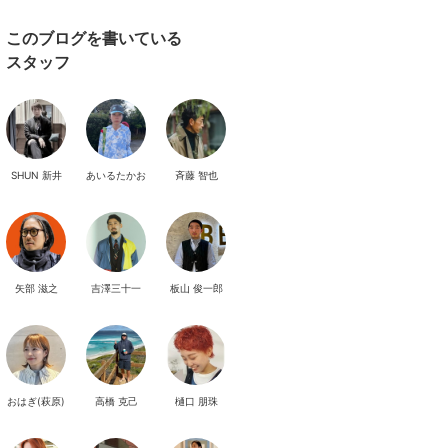
このブログを書いている
スタッフ
SHUN 新井
あいるたかお
斉藤 智也
矢部 滋之
吉澤三十一
板山 俊一郎
おはぎ(萩原)
高橋 克己
樋口 朋珠