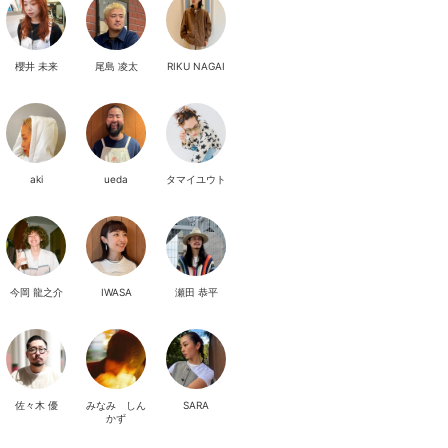
櫻井 未来
尾島 凌太
RIKU NAGAI
aki
ueda
タマイユウト
今岡 龍之介
IWASA
瀬田 恭平
佐々木 優
みなみ しん
SARA
かず