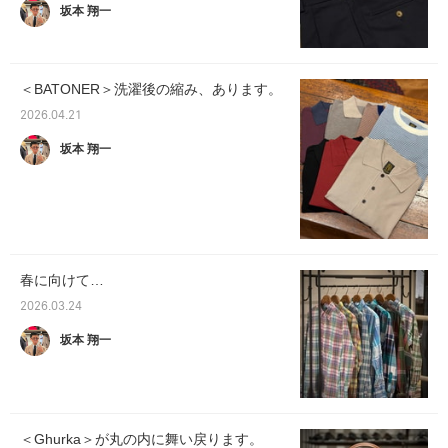
坂本 翔一
＜BATONER＞洗濯後の縮み、あります。
2026.04.21
坂本 翔一
春に向けて…
2026.03.24
坂本 翔一
＜Ghurka＞が丸の内に舞い戻ります。