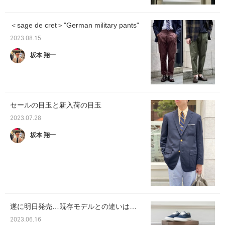
＜sage de cret＞"German military pants"
2023.08.15
坂本 翔一
セールの目玉と新入荷の目玉
2023.07.28
坂本 翔一
遂に明日発売…既存モデルとの違いは…
2023.06.16