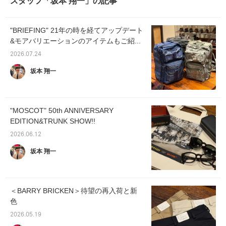
スタッフ「坂本 翔一」の記事
"BRIEFING" 21年の時を経てアップデート
&モアバリエーションのアイテムもご紹...
2026.07.24
坂本 翔一
"MOSCOT" 50th ANNIVERSARY
EDITION&TRUNK SHOW!!
2026.06.12
坂本 翔一
＜BARRY BRICKEN＞待望の再入荷と新
色
2026.05.19