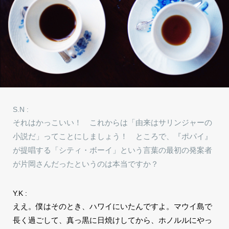
S.N :
それはかっこいい！ これからは「由来はサリンジャーの
小説だ」ってことにしましょう！ ところで、『ポパイ』
が提唱する「シティ・ボーイ」という言葉の最初の発案者
が片岡さんだったというのは本当ですか？
Y.K :
ええ。僕はそのとき、ハワイにいたんですよ。マウイ島で
長く過ごして、真っ黒に日焼けしてから、ホノルルにやっ