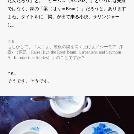
たんだろう」と。「ビームス（BEAMS）」というのは光線
ではなく、家の「梁（はり＝Beam）」だろうと。あります
よね、タイトルに「梁」が出て来る小説、サリンジャー
に。
D.K :
もしかして、『大工よ、屋根の梁を高く上げよ／シーモア -序
章- （原題：Raise High the Roof Beam, Carpenters, and Seymour:
An Introduction Stories）』のことですか？
Y.K :
そうです、そうです。