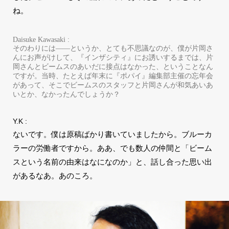
ね。
Daisuke Kawasaki :
そのわりには――というか、とても不思議なのが、僕が片岡さ
んにお声がけして、『インザシティ』にお誘いするまでは、片
岡さんとビームスのあいだに接点はなかった、ということなん
ですが。当時、たとえば年末に『ポパイ』編集部主催の忘年会
があって、そこでビームスのスタッフと片岡さんが和気あいあ
いとか、なかったんでしょうか？
Y.K :
ないです。僕は原稿ばかり書いていましたから。ブルーカ
ラーの労働者ですから。ああ、でも数人の仲間と「ビーム
スという名前の由来はなになのか」と、話し合った思い出
があるなあ。あのころ。