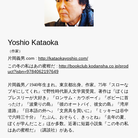
Yoshio Kataoka
（
作家
）
片岡義男.com :
http://kataokayoshio.com/
この冬の私はあの蜜柑だ :
http://bookclub.kodansha.co.jp/prod
uct?isbn=9784062197649
片岡義男／1940年生まれ。東京都出身。作家。75年『スローな
ブギにしてくれ』で野性時代新人文学賞受賞。著作は『ぼくは
プレスリーが大好き』『ロンサム・カウボーイ』『ボビーに首
ったけ』『波乗りの島』『彼のオートバイ、彼女の島』『湾岸
道路』『日本語の外へ』『文房具を買いに』『ミッキーは谷中
で六時三十分』『たぶん、おそらく、きっとね』『去年の夏、
ぼくが学んだこと』ほか多数。近著に短篇小説集『この冬の私
はあの蜜柑だ』（講談社）がある。