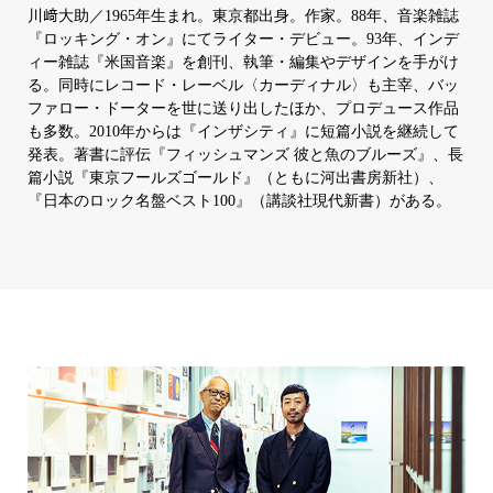
川﨑大助／1965年生まれ。東京都出身。作家。88年、音楽雑誌
『ロッキング・オン』にてライター・デビュー。93年、インデ
ィー雑誌『米国音楽』を創刊、執筆・編集やデザインを手がけ
る。同時にレコード・レーベル〈カーディナル〉も主宰、バッ
ファロー・ドーターを世に送り出したほか、プロデュース作品
も多数。2010年からは『インザシティ』に短篇小説を継続して
発表。著書に評伝『フィッシュマンズ 彼と魚のブルーズ』、長
篇小説『東京フールズゴールド』（ともに河出書房新社）、
『日本のロック名盤ベスト100』（講談社現代新書）がある。