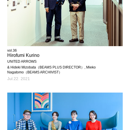
vol.36
Hirofumi Kurino
UNITED ARROWS
& Hideki Mizobata（BEAMS PLUS DIRECTOR）, Mieko
Nagatomo（BEAMS ARCHIVIST）
Jul.22. 2021