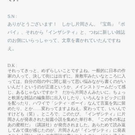
S.N :
ありがとうございます！ しかし片岡さん、『宝島』『ポ
パイ』、それから『インザシティ』と、つねに新しい雑誌
のお側にいらっしゃって、文章を書かれていたんですね
え。
D.K :
それってきっと、めずらしいことですよね。一般的に日本の作
家の人って、決して街には出ずに、座敷牢みたいなところに入
っては、自分の殻の中に閉じ籠って思い悩みながら書くのがい
いんだ！というのが正道というか、メインストリームだって感
じ、あるじゃないですか？ だから片岡さんみたいに、ちょっ
と軟派な雑誌の編集部に出入りしたり、いろんなトピックに目
を配ったり、ハワイで「シティ・ボーイ」なんて言葉を気に留
めたり、とか……変わってますよねえ。変わってて、いいんで
すけども（笑）。ところで、このたび、『インザシティ』に片
岡さんが発表された短篇小説を集めた単行本、『この冬の私は
あの蜜柑だ』（講談社）が発売されました。あらためて読み返
してみて僕が感じたのが、片岡さんが『インザシティ』に発表