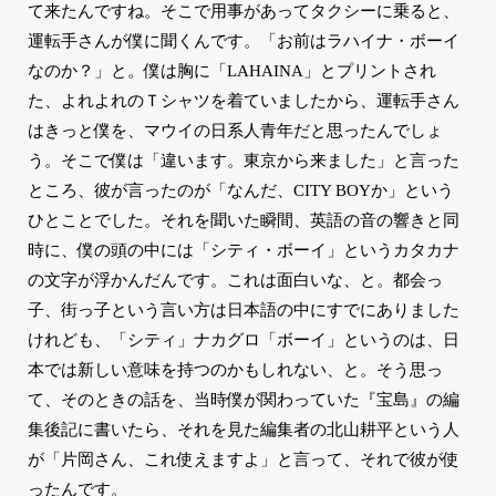
て来たんですね。そこで用事があってタクシーに乗ると、
運転手さんが僕に聞くんです。「お前はラハイナ・ボーイ
なのか？」と。僕は胸に「LAHAINA」とプリントされ
た、よれよれのＴシャツを着ていましたから、運転手さん
はきっと僕を、マウイの日系人青年だと思ったんでしょ
う。そこで僕は「違います。東京から来ました」と言った
ところ、彼が言ったのが「なんだ、CITY BOYか」という
ひとことでした。それを聞いた瞬間、英語の音の響きと同
時に、僕の頭の中には「シティ・ボーイ」というカタカナ
の文字が浮かんだんです。これは面白いな、と。都会っ
子、街っ子という言い方は日本語の中にすでにありました
けれども、「シティ」ナカグロ「ボーイ」というのは、日
本では新しい意味を持つのかもしれない、と。そう思っ
て、そのときの話を、当時僕が関わっていた『宝島』の編
集後記に書いたら、それを見た編集者の北山耕平という人
が「片岡さん、これ使えますよ」と言って、それで彼が使
ったんです。