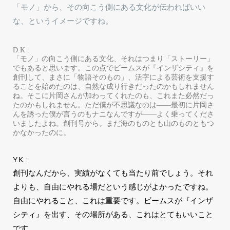
「モノ」から、その向こう側にある文化が伝わればいい
な、というイメージですね。
D.K :
「モノ」の向こう側にある文化、それはつまり「ストーリー」
でもあると思います。この点でビームスが『インザシティ』を
創刊して、まさに「物語そのもの」、活字による芸術を支援す
ることを始めたのは、自然な成り行きだったのかもしれません
ね。そこに片岡さんが加わってくれたのも、これまた必然だっ
たのかもしれません。ただ僕が不思議なのは――最初に片岡さ
んを誘った僕が言うのもナニなんですが――よく乗ってくださ
いましたよね。創刊号から。まだ海のものとも山のものともつ
かなかったのに。
Y.K :
創刊なんだから、実績がなくても当たり前でしょう。それ
よりも、自由にやれる場だという感じがよかったですね。
自由にやれること、これは重要です。ビームスが『インザ
シティ』を出す、その場所がある、これはとてもいいこと
です。