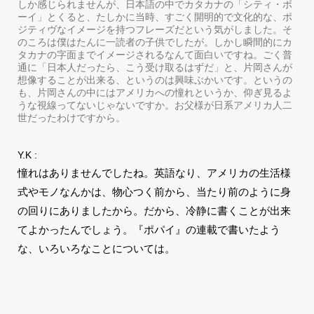
しか感じられませんが、日本語の中でカタカナの「シティ・ボ
ーイ」とくると、たしかに当時、すごく開明的で文化的な、ポ
ジティヴなイメージを持つフレーズだという気がしました。そ
のころは僕はたんに一読者の子供でしたが。しかし瞬間的にカ
タカナの字面までイメージされるなんて面白いですね。ごく普
通に「日本人だったら、こう受け取るはずだ」と、片岡さんが
想像することが出来る、というのは興味ぶかいです。というの
も、片岡さんの中にはアメリカへの憧れというか、仰ぎ見るよ
うな視線ってないじゃないですか。お父様が日系アメリカ人二
世だったわけですから。
Y.K :
憧れはありませんでしたね。英語なり、アメリカの生活様
式やモノなんかは、物心つく前から、当たり前のように身
の回りにありましたから。だから、冷静に書くことが出来
てよかったんでしょう。『ポパイ』の連載で書いたよう
な、いろいろなことについては。