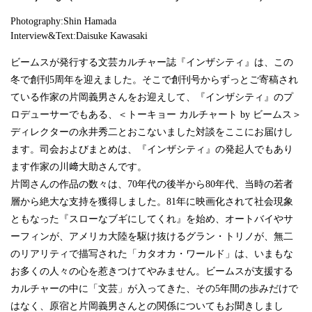
Photography:Shin Hamada
Interview&Text:Daisuke Kawasaki
ビームスが発行する文芸カルチャー誌『インザシティ』は、この
冬で創刊5周年を迎えました。そこで創刊号からずっとご寄稿され
ている作家の片岡義男さんをお迎えして、『インザシティ』のプ
ロデューサーでもある、＜トーキョー カルチャート by ビームス＞
ディレクターの永井秀二とおこないました対談をここにお届けし
ます。司会およびまとめは、『インザシティ』の発起人でもあり
ます作家の川﨑大助さんです。
片岡さんの作品の数々は、70年代の後半から80年代、当時の若者
層から絶大な支持を獲得しました。81年に映画化されて社会現象
ともなった『スローなブギにしてくれ』を始め、オートバイやサ
ーフィンが、アメリカ大陸を駆け抜けるグラン・トリノが、無二
のリアリティで描写された「カタオカ・ワールド」は、いまもな
お多くの人々の心を惹きつけてやみません。ビームスが支援する
カルチャーの中に「文芸」が入ってきた、その5年間の歩みだけで
はなく、原宿と片岡義男さんとの関係についてもお聞きしまし