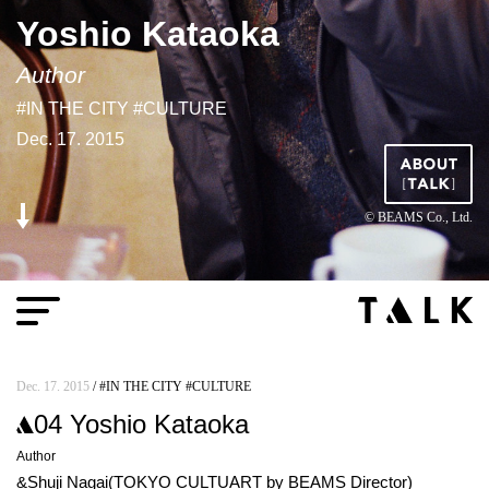
Yoshio Kataoka
Author
#IN THE CITY #CULTURE
Dec. 17. 2015
© BEAMS Co., Ltd.
Dec. 17. 2015
/ #IN THE CITY #CULTURE
04
Yoshio Kataoka
Author
&Shuji Nagai(TOKYO CULTUART by BEAMS Director)