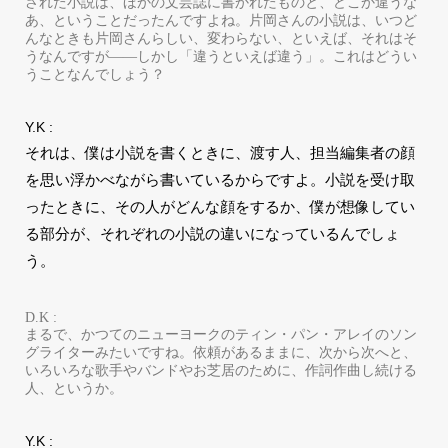
された小説は、ほかの文芸誌に書かれたものと、どこか違うな
あ、ということだったんですよね。片岡さんの小説は、いつど
んなときも片岡さんらしい、変わらない、といえば、それはそ
うなんですが――しかし「違うといえば違う」。これはどうい
うことなんでしょう？
Y.K :
それは、僕は小説を書くときに、渡す人、担当編集者の顔
を思い浮かべながら書いているからですよ。小説を受け取
ったときに、その人がどんな顔をするか、僕が想像してい
る部分が、それぞれの小説の違いになっているんでしょ
う。
D.K :
まるで、かつてのニューヨークのティン・パン・アレイのソン
グライターみたいですね。依頼があるままに、次から次へと、
いろいろな歌手やバンドやお芝居のために、作詞作曲し続ける
人、というか。
Y.K :