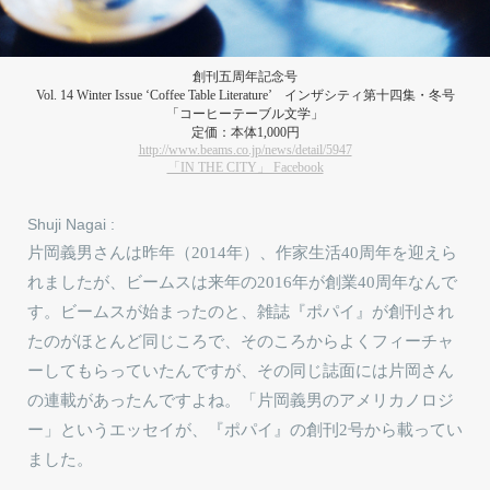
創刊五周年記念号
Vol. 14 Winter Issue ‘Coffee Table Literature’ インザシティ第十四集・冬号
「コーヒーテーブル文学」
定価：本体1,000円
http://www.beams.co.jp/news/detail/5947
「IN THE CITY」 Facebook
Shuji Nagai :
片岡義男さんは昨年（2014年）、作家生活40周年を迎えら
れましたが、ビームスは来年の2016年が創業40周年なんで
す。ビームスが始まったのと、雑誌『ポパイ』が創刊され
たのがほとんど同じころで、そのころからよくフィーチャ
ーしてもらっていたんですが、その同じ誌面には片岡さん
の連載があったんですよね。「片岡義男のアメリカノロジ
ー」というエッセイが、『ポパイ』の創刊2号から載ってい
ました。