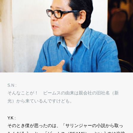
S.N :
そんなことが！ ビームスの由来は親会社の旧社名（新
光）から来ているんですけども。
Y.K :
そのとき僕が思ったのは、「サリンジャーの小説から取っ