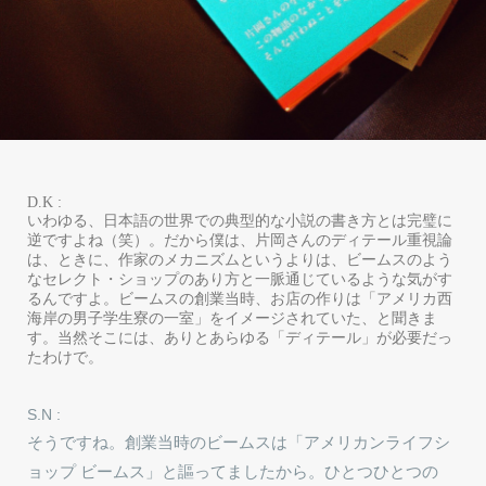
D.K :
いわゆる、日本語の世界での典型的な小説の書き方とは完璧に
逆ですよね（笑）。だから僕は、片岡さんのディテール重視論
は、ときに、作家のメカニズムというよりは、ビームスのよう
なセレクト・ショップのあり方と一脈通じているような気がす
るんですよ。ビームスの創業当時、お店の作りは「アメリカ西
海岸の男子学生寮の一室」をイメージされていた、と聞きま
す。当然そこには、ありとあらゆる「ディテール」が必要だっ
たわけで。
S.N :
そうですね。創業当時のビームスは「アメリカンライフシ
ョップ ビームス」と謳ってましたから。ひとつひとつの