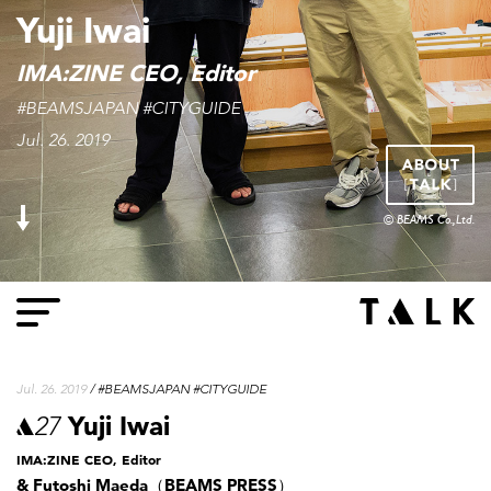
Yuji Iwai
IMA:ZINE CEO, Editor
#BEAMSJAPAN #CITYGUIDE
Jul. 26. 2019
© BEAMS Co., Ltd.
Jul. 26. 2019
/ #BEAMSJAPAN #CITYGUIDE
27
Yuji Iwai
IMA:ZINE CEO, Editor
& Futoshi Maeda（BEAMS PRESS）