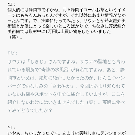
Y.I：
個人的には静岡市ですかね。元々静岡イコールお茶というイメ
ージはもちろんあったんですが、それ以外にあまり情報がなか
ったんです。で、実際に行ってみたら、サウナとか芹沢銈介美
術館とか僕にとって楽しいところばかりで。ちなみに芹沢銈介
美術館では取材中に1万円以上買い物をしちゃいました
（笑）。
F.M：
サウナは「しきじ」さんですよね。サウナの聖地とも言わ
れている場所で“奇跡の水風呂”が有名ですよね。あと、静
岡市といえば、絶対に紹介したかったのが、げんこつハン
バーグでおなじみの「さわやか」。今回はあまり知られて
いないお店やスポットを中心に紹介していますが、ここを
紹介しないわけにはいきませんでした（笑）。実際に食べ
てみてどうでしたか？
Y.I：
いやぁ、おいしかったです。あまりの美味しさにテンションが