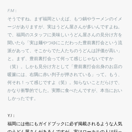
F.M：
そうですね。まず福岡といえば、もつ鍋やラーメンのイメ
ージがありますが、実はうどん屋さんが多いんですよね。
で、福岡のスタッフに美味しいうどん屋さんの見分け方を
聞いたら「実は麺やつゆにこだわった豊前裏打会という流
派があって、そこからでた人たちのうどんは評価が高い」
と。まず、豊前裏打会って何って感じじゃないですか
（笑）。しかも見分け方として「豊前裏打会出身のお店の
暖簾には、右隅に赤い判子が押されている」って。もう、
何それ！って感じですよ（笑）。知らないことだらけで、
かなり衝撃的でした。実際に食べたんですが、本当におい
しかったです。
Y.I：
福岡には他にもガイドブックに必ず掲載されるような人気
のうどん屋さんがあるんですが、実はローカルの人は行っ