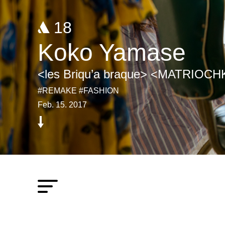
18
Koko Yamase
<les Briqu’a braque> <MATRIOCH
#REMAKE #FASHION
Feb. 15. 2017