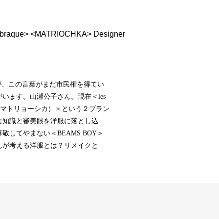
’a braque> <MATRIOCHKA> Designer
が、この言葉がまだ市民権を得てい
います。山瀬公子さん。現在＜les
CHKA（マトリョーシカ）＞という２ブラン
な知識と審美眼を洋服に落とし込
してやまない＜BEAMS BOY＞
んが考える洋服とは？リメイクと