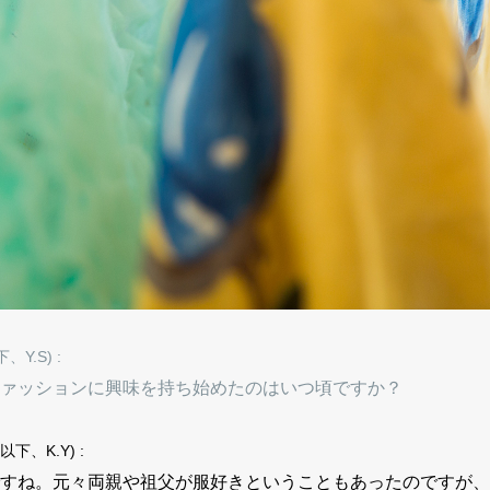
下、Y.S) :
ァッションに興味を持ち始めたのはいつ頃ですか？
(以下、K.Y) :
すね。元々両親や祖父が服好きということもあったのですが、