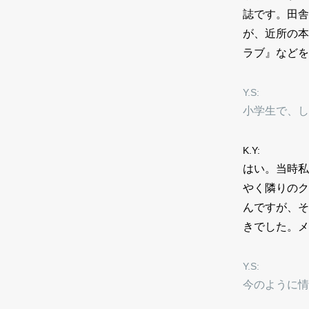
誌です。田舎
が、近所の本
ラブ』などを
Y.S:
小学生で、し
K.Y:
はい。当時私
やく隣りのク
んですが、そ
きでした。メ
Y.S:
今のように情