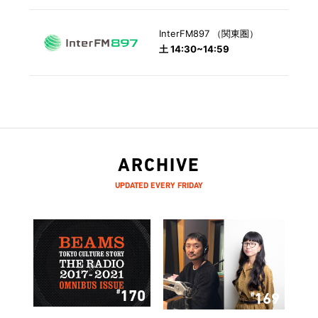
InterFM897 （関東圏）
土 14:30~14:59
ARCHIVE
UPDATED EVERY FRIDAY
170
169