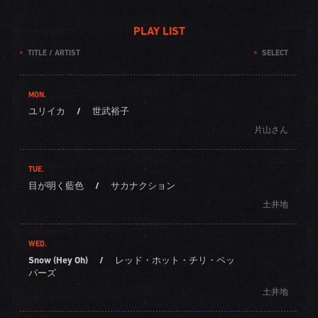
PLAY LIST
TITLE / ARTIST
SELECT
MON.
ユリイカ
/
世武裕子
片山さん
TUE.
目が明く藍色
/
サカナクション
土井地
WED.
Snow (Hey Oh)
/
レッド・ホット・チリ・ペッ
パーズ
土井地