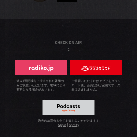
人気ですので、遊びに来てくださいね！
スに行くのが目標のひとつです。群馬県のみなかみ町で開
至る所でジャズが演奏され、ショップの中にも音楽が響い
分県の山。温泉のあるキャンプ場がメインです。ひと風呂
催される「New Acoustic Camp」（ニューアコ）は、ア
て来ます。私は、学生時代に商業施設の建築を勉強してい
浴びてから外で食べる食事やお酒の美味しさは格別で、キ
コースティック系のゆるい音楽を自然の中で聴けるお気に
ました。「店舗設計の本質を知るには実際に働くのが一
ャンプ関連のギアは増える一方です（笑）。私は高校生の
熊本城の足元、路面電車の走る道沿いに「ビームス 熊本」
入りのフェスです。このニューアコをきっかけにキャンプ
番」と考え、服が好きだったこともあって「ビームス 仙
時、＜NIKE＞の「エア ジョーダン」ブームをきっかけに福
はあります。ここで13年間、私はお客様との出会いを大切
にも挑戦したいので、ギアから揃えて行こうと思っていま
台」でアルバイトを始めました。そこからインテリアや雑
岡のBEAMSに通うようになりました。当時は大名というエ
にして来ました。お客様が言葉に出せないことを感じ取っ
す。
貨も扱うBEAMSの深さにハマっていきました。今でも建築
リアにあってビル１棟すべてがBEAMSでした。欲しいもの
て商品をご提案して行くうちに、熊本弁でお話してくださ
CHECK ON AIR
に興味があるので、東京の話題のスポットを訪れるとつい
が必ずあるので「すごいなこの店！」と感動したのを覚え
るようになった時が嬉しいです。「そうたい」（そうです
建造物を見てしまいます。いつかトルコのカッパドキアを
ています。アルバイト時代を含めてBEAMSで25年が経つ
ね）と私も熊本弁でご返答して、近い関係になれたことを
訪れて、気球に乗りながら岩窟の家々や奇岩群を眺めるの
今、私はスーツ姿でメンズ・ドレスを担当していますが、
喜んでいます。接客から得られる情報は常に大切にしてい
が夢です。
オフの日は変わらずアメリカン・カジュアル・スタイルで
ます。教えていただいたお店や場所に必ず足を運び、そこ
す。街で偶然お客様に出会っても気付いていただけないの
で出会った方々ともお話をして自分の中に落とし込んでい
過去1週間以内に放送された番組の
ご視聴いただくにはアプリをダウン
みご視聴いただけます。地域により
ロード後、会員登録が必要です。楽
で、自分からお声をかけさせていただいています！
ます。最近、スポーツ好きの主人の影響で野球観戦を始め
有料となる場合があります。
曲は含まれません。
ました。分け隔てなくあらゆるチームを応援しています
が、福岡ソフトバンクホークスや読売ジャイアンツの試合
を観ることが多いですね。次は自分でも体を動かして見よ
うと思っています。まずは、お客様に勧められている水泳
過去の放送分も全てお楽しみいただけます！
からチャレンジです！
Apple
|
Spotify