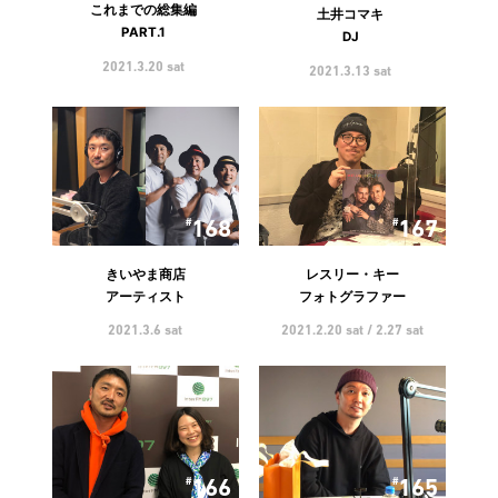
これまでの総集編
土井コマキ
PART.1
DJ
2021.3.20 sat
2021.3.13 sat
168
167
きいやま商店
レスリー・キー
アーティスト
フォトグラファー
2021.3.6 sat
2021.2.20 sat / 2.27 sat
166
165