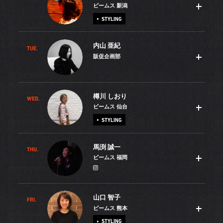
ビームス 新潟
STYLING
内山 亜紀
TUE.
トレードマークは帽子で、365日、帽子を取り入れたスタ
販促企画部
イリングを楽しんでいます。帽子を好きになったのは
BEAMSに入ってからです。ポジティブな自分のキャラクタ
ーにマッチしていると感じたのと、「私のことを覚えてい
樽川 しおり
ただきたい」という思いから被るようになりました。先
WED.
BEAMSの認知向上のために、イベントの企画や音楽フェス
ビームス 仙台
日、新潟店でお客様をご招待してパーティを開催したとこ
の協賛などさまざまな仕事に携わっています。スタッフの
STYLING
ろ、多くの方から「こういうことをやって欲しかった！」
個性溢れる自宅とインテリアを紹介したライフスタイルブ
と喜びのお声をいただきました。改めて、お客様に支えら
ック『BEAMS AT HOME』もそのひとつです。2014年に
馬渕 誠一
れていることを実感しました。「ビームス 新潟」は新潟駅
Vol.1を発売しましたが、その後育休に入り、この度復職し
THU.
私がハマっているのは温泉です。夏はスタッフたちとサー
ビームス 福岡
から10分ほど歩いた「万代シテイ」という商業エリアにあ
て第4弾となる『BEAMS ON LIFE』の制作に携わりまし
フィンにも出かけますが、東北の冬は温泉！作並（仙台
り、近くには信濃川が流れています。年々、川沿いをラン
た。今回のキーワードは「日本のモノ・コト・ヒト」で
市）の「一の坊」という宿が山の中にあってとてもお気に
ニングする人が増えていて「私もそろそろ走ってみようか
す。日本にまつわるモノを取り入れたスタッフたちのライ
入りです。さて、東北中からお客様がお見えになる「ビー
山口 智子
な」と思っています。海と川のある自然豊かな新潟市。焼
フスタイルを紹介していますので、ぜひ、ご覧になってく
ムス 仙台」は、仙台駅からアーケードを2ブロック過ぎた
FRI.
4、5年前から、友人やお店のスタッフたちと家族ぐるみで
ビームス 熊本
きそばにミートソースをかけたB級グルメ「イタリアン」も
ださい（絶賛発売中！）。息子が2歳の今、家族揃ってフェ
ところにあります。9月のジャズ・フェスティバルでは街の
キャンプを楽しんでいます。よく出かけるのは熊本県や大
STYLING