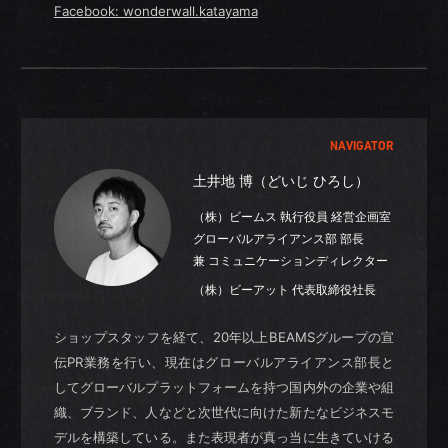
Facebook: wonderwall.katayama
NAVIGATOR
土井地 博（どいじ ひろし）
（株）ビームス 執行役員 経営企画室
グローバルアライアンス部 部長
兼 コミュニケーションディレクター
（株）ビーアット 代表取締役社長
ショップスタッフを経て、20年以上BEAMSグループの宣
伝PR業務を行い、現在はグローバルアライアンス部長と
してグローバルプラットフォームを持つ国内外の企業や組
織、ブランド、人などと次世代に向けた新たなビジネスモ
デルを構築している。また表現者が真っ当に生きていける