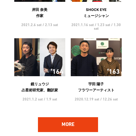
岸田 奈美
SHOCK EYE
作家
ミュージシャン
2021.2.6 sat / 2.13 sat
2021.1.16 sat / 1.23 sat / 1.30
sat
164
163
鏡リュウジ
宇田 陽子
占星術研究家、翻訳家
フラワーアーティスト
2021.1.2 sat / 1.9 sat
2020.12.19 sat / 12.26 sat
MORE