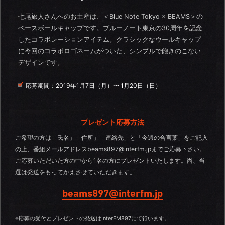
七尾旅人さんへのお土産は、＜Blue Note Tokyo × BEAMS＞の
ベースボールキャップです。ブルーノート東京の30周年を記念
したコラボレーションアイテム。クラシックなウールキャップ
に今回のコラボロゴネームがついた、シンプルで飽きのこない
デザインです。
応募期間：
2019年1月7日（月）〜 1月20日（日）
プレゼント応募方法
ご希望の方は「氏名」「住所」「連絡先」と「今週の合言葉」をご記入
の上、番組メールアドレス
beams897@interfm.jp
までご応募下さい。
ご応募いただいた方の中から1名の方にプレゼントいたします。尚、当
選は発送をもってかえさせていただきます。
beams897@interfm.jp
※応募の受付とプレゼントの発送はInterFM897にて行います。