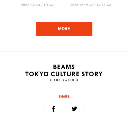
2021.1.2 sat / 1.9 sat
2020.12.19 sat / 12.26 sat
MORE
162
161
ハンバート ハンバート
林 響太朗
アーティスト
映像監督、写真家、多摩美術
大学 講師
2020.12.5 sat / 12.12 sat
2020.11.21 sat / 11.28 sat
SHARE
160
159