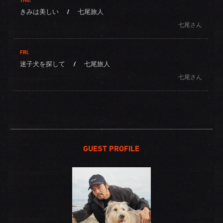
THU.
きみは美しい
/
七尾旅人
七尾さん
FRI.
迷子犬を探して
/
七尾旅人
七尾さん
GUEST PROFILE