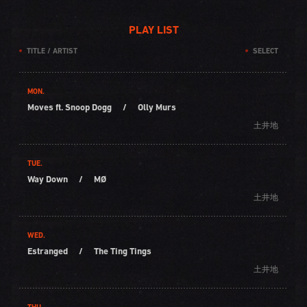
PLAY LIST
TITLE / ARTIST
SELECT
MON.
Moves ft. Snoop Dogg
/
Olly Murs
土井地
TUE.
Way Down
/
MØ
土井地
WED.
Estranged
/
The Ting Tings
土井地