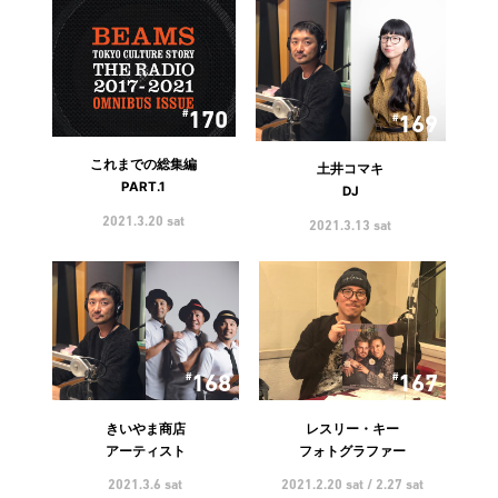
170
169
これまでの総集編
土井コマキ
PART.1
DJ
2021.3.20 sat
2021.3.13 sat
168
167
きいやま商店
レスリー・キー
アーティスト
フォトグラファー
2021.3.6 sat
2021.2.20 sat / 2.27 sat