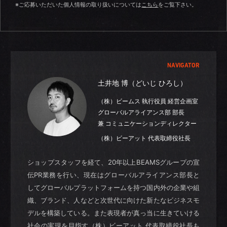
※ご応募いただいた個人情報の取り扱いについては
こちら
をご覧下さい。
NAVIGATOR
土井地 博（どいじ ひろし）
（株）ビームス 執行役員 経営企画室
グローバルアライアンス部 部長
兼 コミュニケーションディレクター
（株）ビーアット 代表取締役社長
ショップスタッフを経て、20年以上BEAMSグループの宣
伝PR業務を行い、現在はグローバルアライアンス部長と
してグローバルプラットフォームを持つ国内外の企業や組
織、ブランド、人などと次世代に向けた新たなビジネスモ
デルを構築している。また表現者が真っ当に生きていける
社会の実現を目指す（株）ビーアット 代表取締役社長も