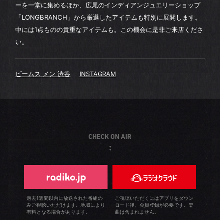
ーを一堂に集めるほか、広尾のインディアンジュエリーショップ
「LONGBRANCH」から厳選したアイテムも特別に展開します。
中には1点ものの貴重なアイテムも。この機会に是非ご来店くださ
い。
ビームス メン 渋谷
INSTAGRAM
CHECK ON AIR
過去1週間以内に放送された番組の
ご視聴いただくにはアプリをダウン
みご視聴いただけます。地域により
ロード後、会員登録が必要です。楽
有料となる場合があります。
曲は含まれません。