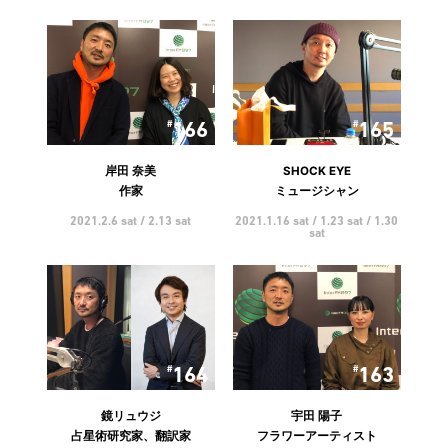
166
165
岸田 奈美
SHOCK EYE
作家
ミュージシャン
2021.2.6 sat / 2.13 sat
2021.1.16 sat / 1.23 sat / 1.30
sat
164
163
鏡リュウジ
宇田 陽子
占星術研究家、翻訳家
フラワーアーティスト