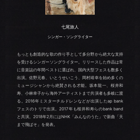
七尾旅人
シンガー・ソングライター
もっとも創造的な歌の作り手として多分野から絶大な支持
を受けるシンガーソングライター。リリースした作品は常
に音楽誌の年間ベストに選ばれ、国内大型フェスも数多く
出演。佐野元春、いとうせいこう、岡村靖幸を始め多くの
ミュージシャンから絶賛される才能。坂本龍一、桜井和
寿、小林幸子から海外アーティストまで共演者も多岐に渡
る。2016年ミスターチルドレンなどが出演したap bank
フェスのトリで出演。2017年も桜井和寿らのbank band
と共演。2018年2月にはNHK「みんなのうた」で新曲「天
まで飛ばそ」を発表。