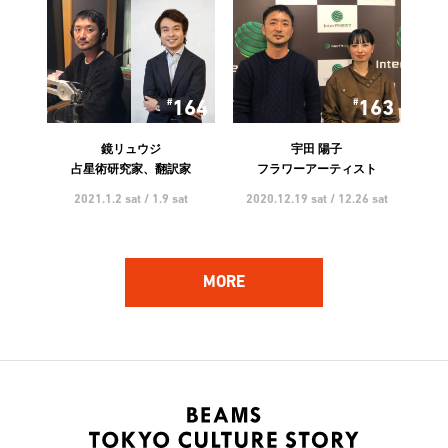
164
163
鏡リュウジ
宇田 陽子
占星術研究家、翻訳家
フラワーアーティスト
2021.1.2 sat / 1.9 sat
2020.12.19 sat / 12.26 sat
MORE
162
161
ハンバート ハンバート
林 響太朗
アーティスト
映像監督、写真家、多摩美術
大学 講師
2020.12.5 sat / 12.12 sat