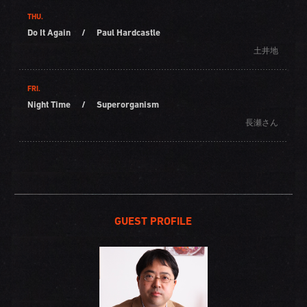
THU.
Do It Again
/
Paul Hardcastle
土井地
FRI.
Night Time
/
Superorganism
長瀬さん
GUEST PROFILE