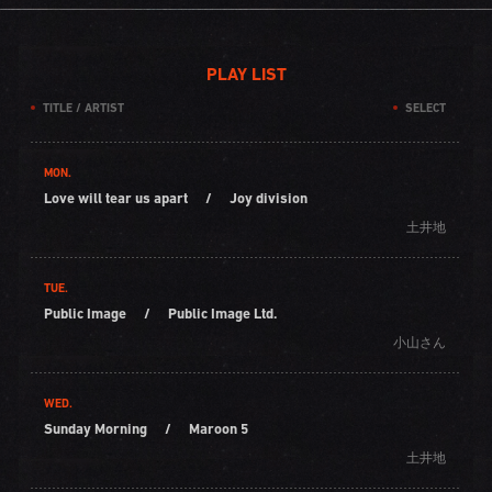
PLAY LIST
TITLE / ARTIST
SELECT
MON.
Love will tear us apart
/
Joy division
土井地
TUE.
Public Image
/
Public Image Ltd.
小山さん
WED.
Sunday Morning
/
Maroon 5
土井地