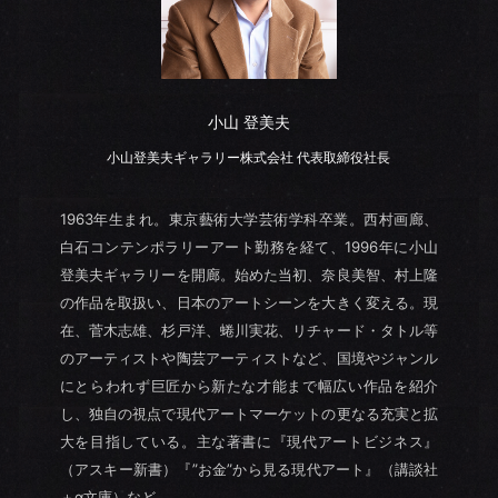
小山 登美夫
小山登美夫ギャラリー株式会社 代表取締役社長
1963年生まれ。東京藝術大学芸術学科卒業。西村画廊、
白石コンテンポラリーアート勤務を経て、1996年に小山
登美夫ギャラリーを開廊。始めた当初、奈良美智、村上隆
の作品を取扱い、日本のアートシーンを大きく変える。現
在、菅木志雄、杉戸洋、蜷川実花、リチャード・タトル等
のアーティストや陶芸アーティストなど、国境やジャンル
にとらわれず巨匠から新たな才能まで幅広い作品を紹介
し、独自の視点で現代アートマーケットの更なる充実と拡
大を目指している。主な著書に『現代アートビジネス』
（アスキー新書）『”お金”から見る現代アート』（講談社
＋α文庫）など。