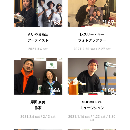
168
167
きいやま商店
レスリー・キー
アーティスト
フォトグラファー
2021.3.6 sat
2021.2.20 sat / 2.27 sat
166
165
岸田 奈美
SHOCK EYE
作家
ミュージシャン
2021.2.6 sat / 2.13 sat
2021.1.16 sat / 1.23 sat / 1.30
sat