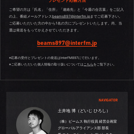
プレゼント応募方法
ご希望の方は「氏名」「住所」「連絡先」と「今週の合言葉」をご記入
の上、番組メールアドレス
beams897@interfm.jp
までご応募下さい。
ご応募いただいた方の中から1名の方にプレゼントいたします。尚、当
選は発送をもってかえさせていただきます。
beams897@interfm.jp
※応募の受付とプレゼントの発送はInterFM897にて行います。
※ご応募いただいた個人情報の取り扱いについては
こちら
をご覧下さい。
NAVIGATOR
土井地 博（どいじ ひろし）
（株）ビームス 執行役員 経営企画室
グローバルアライアンス部 部長