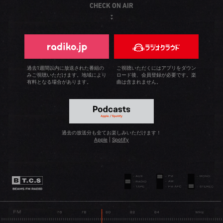
CHECK ON AIR
過去1週間以内に放送された番組の
ご視聴いただくにはアプリをダウン
みご視聴いただけます。地域により
ロード後、会員登録が必要です。楽
有料となる場合があります。
曲は含まれません。
過去の放送分も全てお楽しみいただけます！
Apple
|
Spotify