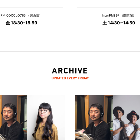
FM COCOLO765 （関西圏）
InterFM897 （関東圏）
金 18:30-18:59
土 14:30~14:59
ARCHIVE
UPDATED EVERY FRIDAY