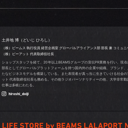
土井地 博（どいじ ひろし）
（株）ビームス 執行役員 経営企画室
グローバルアライアンス部 部長
兼 コミュ
（株）ビーアット 代表取締役社長
ショップスタッフを経て、20年以上BEAMSグループの宣伝PR業務を行い、現
部長としてグローバルプラットフォームを持つ国内外の企業や組織、ブランド、
たなビジネスモデルを構築している。また表現者が真っ当に生きていける社会の
ット 代表取締役社長も務める。その他ラジオパーソナリティーの他、大学非常勤
仕事は多岐にわたる。
hiroshi_doiji
 LIFE STORE by BEAMS LALAPORT