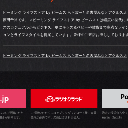
ビーミング ライフストア by ビームス ららぽーと名古屋みなとアクルス
原田千裕です。＜ビーミング ライフストア by ビームス＞は幅広い世代
ズのカジュアルからビジネス、更にキッズ＆ベビーや雑貨まで多彩なライ
ョンとライフスタイルを提案しています。皆様のご来店お待ちしておりま
ビーミング ライフストア by ビームス ららぽーと名古屋みなとアクルス店
組のみご視聴いただ
ご視聴いただくにはアプリをダウンロード後、会員
過去の放送分も全て
場合があります。
登録が必要です。楽曲は含まれません。
Apple
|
Spotify