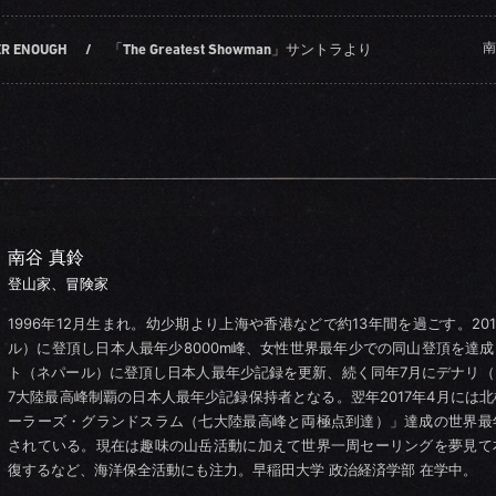
南
ER ENOUGH
/
「The Greatest Showman」サントラより
南谷 真鈴
登山家、冒険家
1996年12月生まれ。幼少期より上海や香港などで約13年間を過ごす。20
ル）に登頂し日本人最年少8000m峰、女性世界最年少での同山登頂を達成。
ト（ネパール）に登頂し日本人最年少記録を更新、続く同年7月にデナリ
7大陸最高峰制覇の日本人最年少記録保持者となる。翌年2017年4月には
ーラーズ・グランドスラム（七大陸最高峰と両極点到達）」達成の世界最
されている。現在は趣味の山岳活動に加えて世界一周セーリングを夢見て
復するなど、海洋保全活動にも注力。早稲田大学 政治経済学部 在学中。