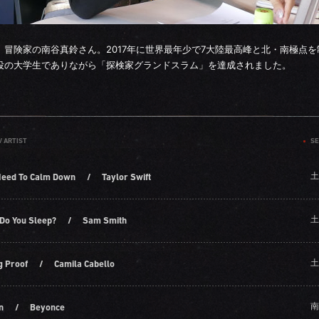
、冒険家の南谷真鈴さん。2017年に世界最年少で7大陸最高峰と北・南極点を
役の大学生でありながら「探検家グランドスラム」を達成されました。
/ ARTIST
SE
土
Need To Calm Down
/
Taylor Swift
土
Do You Sleep?
/
Sam Smith
土
g Proof
/
Camila Cabello
南
n
/
Beyonce