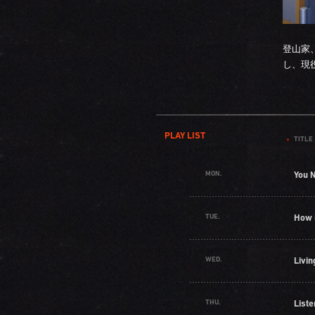
登山家
し、現
PLAY LIST
TITLE 
MON.
You 
TUE.
How 
WED.
Livin
THU.
Liste