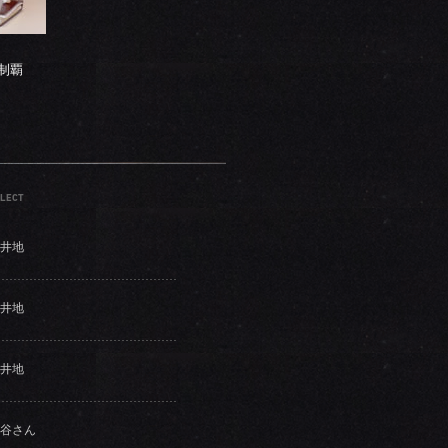
制覇
LECT
井地
井地
井地
谷さん