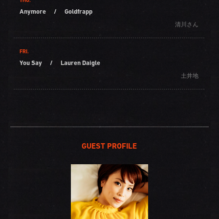
THU.
Anymore
/
Goldfrapp
清川さん
FRI.
You Say
/
Lauren Daigle
土井地
GUEST PROFILE