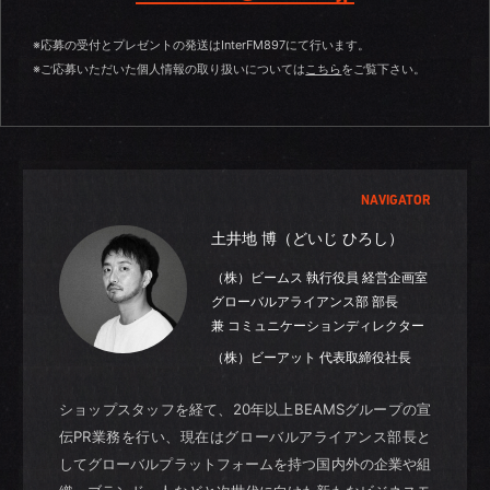
※応募の受付とプレゼントの発送はInterFM897にて行います。
※ご応募いただいた個人情報の取り扱いについては
こちら
をご覧下さい。
NAVIGATOR
土井地 博（どいじ ひろし）
（株）ビームス 執行役員 経営企画室
グローバルアライアンス部 部長
兼 コミュニケーションディレクター
（株）ビーアット 代表取締役社長
ショップスタッフを経て、20年以上BEAMSグループの宣
伝PR業務を行い、現在はグローバルアライアンス部長と
してグローバルプラットフォームを持つ国内外の企業や組