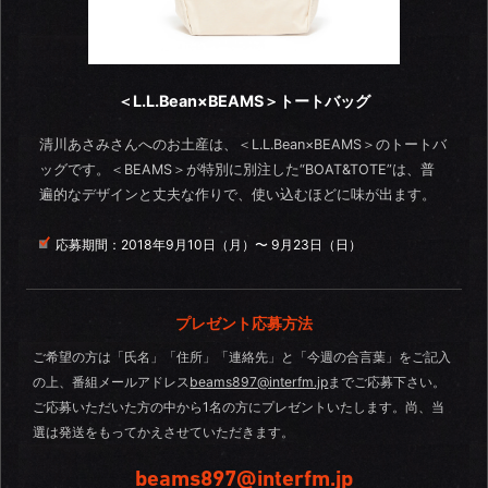
＜L.L.Bean×BEAMS＞トートバッグ
清川あさみさんへのお土産は、＜L.L.Bean×BEAMS＞のトートバ
ッグです。＜BEAMS＞が特別に別注した“BOAT&TOTE”は、普
遍的なデザインと丈夫な作りで、使い込むほどに味が出ます。
応募期間：
2018年9月10日（月）〜 9月23日（日）
プレゼント応募方法
ご希望の方は「氏名」「住所」「連絡先」と「今週の合言葉」をご記入
の上、番組メールアドレス
beams897@interfm.jp
までご応募下さい。
ご応募いただいた方の中から1名の方にプレゼントいたします。尚、当
選は発送をもってかえさせていただきます。
beams897@interfm.jp