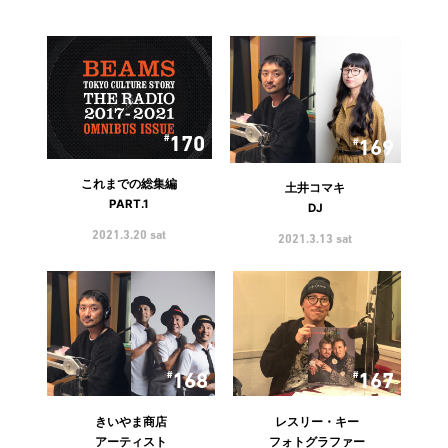
170
169
これまでの総集編
土井コマキ
PART.1
DJ
2021.3.20 sat
2021.3.13 sat
168
167
きいやま商店
レスリー・キー
アーティスト
フォトグラファー