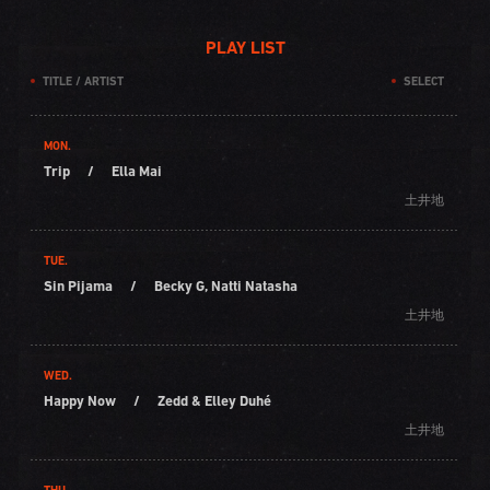
PLAY LIST
TITLE / ARTIST
SELECT
MON.
Trip
/
Ella Mai
土井地
TUE.
Sin Pijama
/
Becky G, Natti Natasha
土井地
WED.
Happy Now
/
Zedd & Elley Duhé
土井地