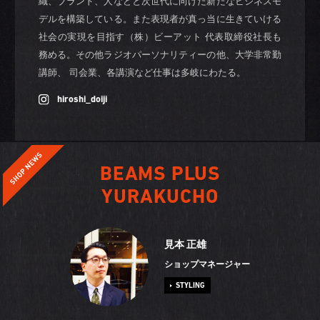
織、ブランド、人などと次世代に向けた新たなビジネスモ
デルを構築している。また表現者が真っ当に生きていける
社会の実現を目指す（株）ビーアット 代表取締役社長も
務める。その他ラジオパーソナリティーの他、大学非常勤
講師、 司会業、各講演など仕事は多岐にわたる。
hiroshi_doiji
BEAMS PLUS
YURAKUCHO
見本 正雄
ショップマネージャー
STYLING