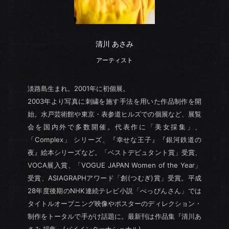
清川 あさみ
アーティスト
淡路島生まれ。2001年に初個展。
2003年より写真に刺繍を施す手法を用いた作品制作を開
始。水戸芸術館や東京・表参道ヒルズでの個展など、展覧
会を国内外で多数開催。代表作に「美女採集」、
「Complex」 シリーズ、『幸せな王子』『銀河鉄道の
夜』絵本シリーズなど。「ベストデビュタント賞」受賞、
VOCA展入賞、「VOGUE JAPAN Women of the Year」
受賞、ASIAGRAPHアワード「創(つむぎ)賞」受賞。平成
28年度後期のNHK連続テレビ小説「べっぴんさん」では
タイトルオープニング映像やポスターのディレクション・
制作をトータルで手がけ話題に。最新刊は作品集『清川あ
さみ 採集』(パイインターナショナル)。