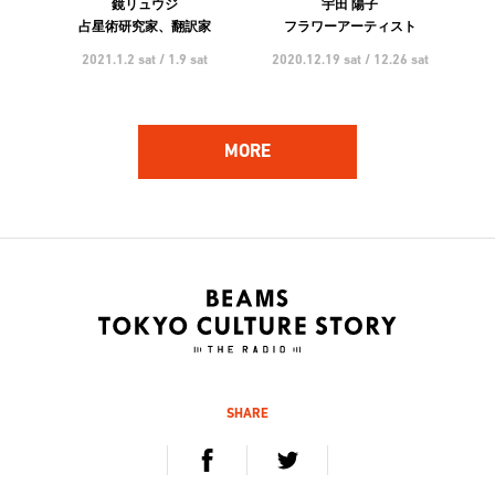
鏡リュウジ
宇田 陽子
占星術研究家、翻訳家
フラワーアーティスト
2021.1.2 sat / 1.9 sat
2020.12.19 sat / 12.26 sat
MORE
162
161
ハンバート ハンバート
林 響太朗
アーティスト
映像監督、写真家、多摩美術
大学 講師
2020.12.5 sat / 12.12 sat
2020.11.21 sat / 11.28 sat
SHARE