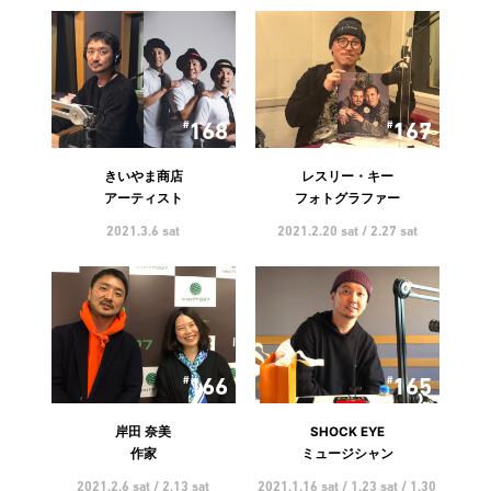
168
167
きいやま商店
レスリー・キー
アーティスト
フォトグラファー
2021.3.6 sat
2021.2.20 sat / 2.27 sat
166
165
岸田 奈美
SHOCK EYE
作家
ミュージシャン
2021.2.6 sat / 2.13 sat
2021.1.16 sat / 1.23 sat / 1.30