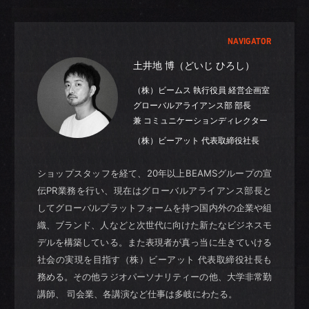
NAVIGATOR
土井地 博（どいじ ひろし）
（株）ビームス 執行役員 経営企画室
グローバルアライアンス部 部長
兼 コミュニケーションディレクター
（株）ビーアット 代表取締役社長
ショップスタッフを経て、20年以上BEAMSグループの宣
伝PR業務を行い、現在はグローバルアライアンス部長と
してグローバルプラットフォームを持つ国内外の企業や組
織、ブランド、人などと次世代に向けた新たなビジネスモ
デルを構築している。また表現者が真っ当に生きていける
社会の実現を目指す（株）ビーアット 代表取締役社長も
務める。その他ラジオパーソナリティーの他、大学非常勤
講師、 司会業、各講演など仕事は多岐にわたる。