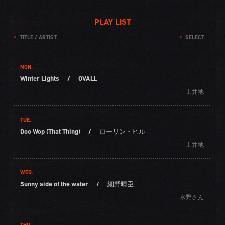
PLAY LIST
TITLE / ARTIST
SELECT
MON.
Winter Lights
/
OVALL
土井地
TUE.
Doo Wop (That Thing)
/
ローリン・ヒル
土井地
WED.
Sunny side of the water
/
細野晴臣
水野さん