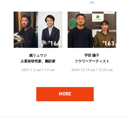
sat
164
163
鏡リュウジ
宇田 陽子
占星術研究家、翻訳家
フラワーアーティスト
2021.1.2 sat / 1.9 sat
2020.12.19 sat / 12.26 sat
MORE
162
161
ハンバート ハンバート
林 響太朗
アーティスト
映像監督、写真家、多摩美術