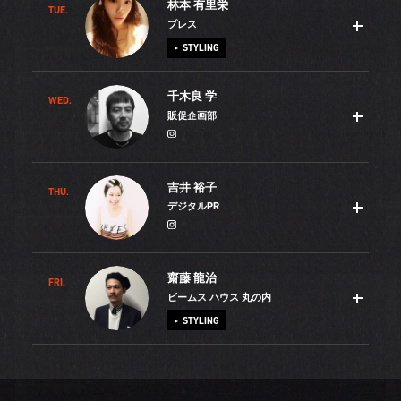
林本 有里栄
TUE.
1年2ヶ月の産休・育休を終えて、昨年の5月に職場復帰しま
プレス
した。以前は池袋に勤務していましたが、今は自宅から近
STYLING
い大宮に異動し、毎日楽しく接客しています。時短で働く
ママスタッフが私以外にも数名いて、とても心強いんで
千木良 学
す。復帰する前は娘と離れるのが心配でたまりませんでし
WED.
服とお酒とコスメが大好きです。大学を卒業するにあた
販促企画部
たが、いざ働いてみると、大好きな服に囲まれてリフレッ
り、これら3つの業界で就職活動をしましたが、「100万円
シュできることがわかりました。育児ストレスを解消して
あったら何に使う？」と質問されたBEAMSでの面接がとて
帰宅するので、家では娘にたっぷりと愛情を注いでいま
も楽しくて、飾らず素直に自分を出せたことを覚えていま
吉井 裕子
す。この冬の目標はスキーに連れて行くことです。夫婦揃
す。「ビームス ハウス 丸の内」での勤務を経てプレスに異
THU.
一人息子を「虫も泥も気にしない、元気な子どもに育てた
デジタルPR
ってスノーボードが大好きなので、家族で水上あたりに出
動しましたが、勤務時間が不規則なこともあり、職場への
い」と考えた時、「親自身がアウトドアの楽しみを知らな
かけようと子ども用のソリを買いました。主人と交代でソ
アクセスが良いところに引っ越しをしました。今は家具を
くてどうする」と思いました。そこで、家族でキャンプや
リとスノボを楽しむ予定です。私は、娘の成長を見守りな
揃えたり近所のお店を開拓したりしているところです。先
サーフィンを始めて、息子を外遊びに連れて行くようにな
齋藤 龍治
がらも、何年経っても「ママに見えないね」と言われるこ
日、いつも参加している広島県人会が偶然にも近所で開か
りました。サーフィンの腕はまだまだですが、キャンプを
FRI.
BEAMS公式サイトのコンテンツ制作を中心に、デジタル周
ビームス ハウス 丸の内
とを目指したいと思っています。そのためにも体を鍛え、
れたことで、さっそく美味しいイタリアンレストランを知
した帰りに温泉に出かけたりと、我が家はすっかりアクテ
りのPRを担当しています。今シーズンからはプレスとの連
STYLING
常に着こなしに気を使い、「名物ママ」と呼ばれるように
ることができました。広島県人会はBEAMSの先輩に誘われ
ィブ派。息子がドロドロになって遊び、たくましく成長す
携を強化して、より半歩先を見据えたコンテンツを発信し
頑張っていきます！
たのがきっかけですが、いろいろな業界の人たちに会えて
る姿を見るのがとても楽しいです。社会人となりさまざま
ています。私は、美術大学で映像制作を専攻しましたが、
勉強になるため、できる限り出席しています。直近の楽し
な仕事を経験してきましたが、ファッション以外の「コ
卒業するにあたりクリエイティブの道ではなく「2番目に好
私のトレードマークはカールした口髭です。童顔なので
みは来月に行くニューヨーク。短い旅行ですが、美術館や
ト」にも精力的に取り組むパワーはBEAMSが圧倒的。現在
きなことを仕事にしよう」と服の世界に飛び込みました。
「若く見られすぎないように」と美容師の奥さんにパーマ