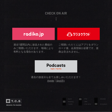
ヴィンテージショップを巡ろうと今からワクワクしていま
は会社全体のPRを目的に、いろいろな野外イベントとのコ
作品を産み出す苦しみや才能ある人たちの存在を十分に知
をかけてもらっているのですが、「ビームス ハウス 丸の
す♪
ラボレーションを仕掛けています。とくに音楽フェスには
ったからです。ですからこうして今、活躍するクリエイタ
内」にはサイトウが3名いるため、私は「ヒゲの齋藤」「ム
CHECK ON AIR
力を入れていて、10年以上関わり続けているフジロックフ
ーの方々と一緒にコンテンツ制作の仕事ができることが嬉
ッシュウ」と呼ばれてお客様にも覚えていただいていま
ェスティバルほか各イベントでは会場グッズを制作した
しくて、多くの刺激を受けています。20代の時は「いろい
す。昨年は、バイヤーに同行してイタリアの展示会に出か
り、ブースを構えてフォトシューティングのワークショッ
ろ吸収して引き出しを増やそう」と忙しくしていました
けました。現地にはカール髭の人がいなかったせいか、結
プを開催したりするなどBEAMSのメッセージをより多くの
が、今は好きなことをじっくりと楽しんでいます。休日は
構、写真を撮られて嬉しかったです（笑）。しかしピッテ
お客様に伝えられるように積極的に取り組んでいます。
銭湯に入って早い時間からお蕎麦屋で日本酒。私は「ラン
ィ・ウオモ（展示会）はすごいですね。とても緊張しまし
過去1週間以内に放送された番組の
ご視聴いただくにはアプリをダウン
みご視聴いただけます。地域により
ロード後、会員登録が必要です。楽
チも夕食もお蕎麦でOK」というほど大の蕎麦好きです。初
たが、さまざまなファッショニスタたちからたくさんの刺
有料となる場合があります。
曲は含まれません。
めてのお店では必ずだし巻き玉子を頼んで、その店の味を
激を受けました。ちょうど今、その時に買い付けた商品が
確かめています。
入荷しているので、現地で得た商品知識と共に、イタリア
での感動をお客様にお伝えしています。私の場合、夫婦の
休みが合うことは少ないのですが、先日はタイに旅行する
過去の放送分も全てお楽しみいただけます！
ことができました。貴重なバケーションを楽しんできたと
Apple
|
Spotify
ころです。