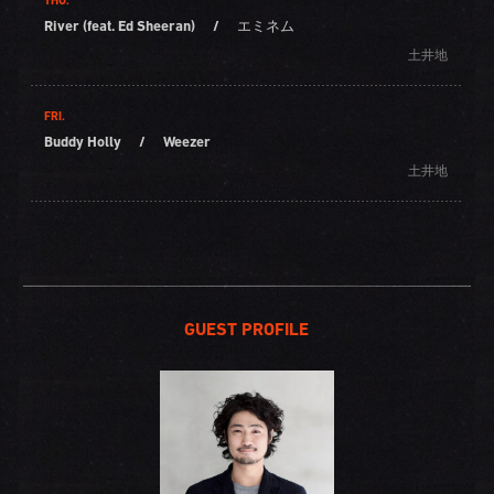
THU.
River (feat. Ed Sheeran)
/
エミネム
土井地
FRI.
Buddy Holly
/
Weezer
土井地
GUEST PROFILE