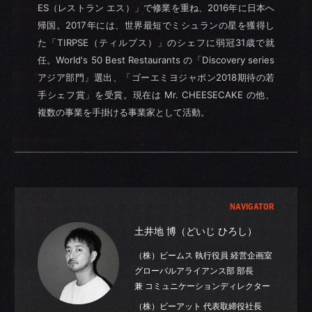
ES（レストラン エス）」で修業を重ね、2016年に日本へ
帰国。2017年には、世界最短でミシュランの星を獲得し
た「TIRPSE（ティルプス）」のシェフに弱冠31歳で就
任。World's 50 Best Restaurants の「Discovery series
アジア部門」選出、「ゴーエミヨジャポン2018期待の若
手シェフ賞」を受賞。現在は Mr. CHEESECAKE の他、
複数の事業を手掛ける事業家として活動。
NAVIGATOR
土井地 博（どいじ ひろし）
（株）ビームス 執行役員 経営企画室
グローバルアライアンス部 部長
兼 コミュニケーションディレクター
（株）ビーアット 代表取締役社長