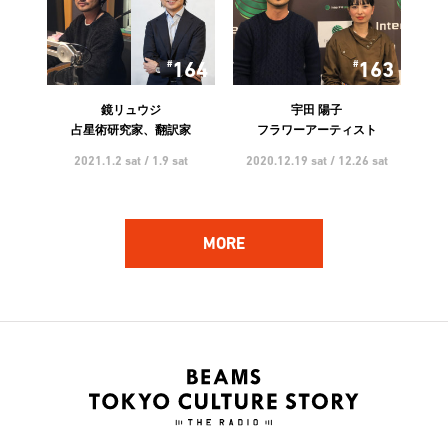
164
163
鏡リュウジ
宇田 陽子
占星術研究家、翻訳家
フラワーアーティスト
2021.1.2 sat / 1.9 sat
2020.12.19 sat / 12.26 sat
MORE
162
161
ハンバート ハンバート
林 響太朗
アーティスト
映像監督、写真家、多摩美術
大学 講師
2020.12.5 sat / 12.12 sat
2020.11.21 sat / 11.28 sat