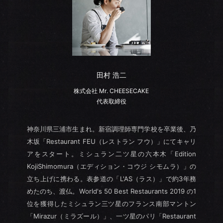
田村 浩二
株式会社 Mr. CHEESECAKE
代表取締役
神奈川県三浦市生まれ。新宿調理師専門学校を卒業後、乃
木坂「Restaurant FEU（レストラン フウ）」にてキャリ
アをスタート。ミシュラン二ツ星の六本木「Edition
KojiShimomura（エディション・コウジ シモムラ）」の
立ち上げに携わる。表参道の「L'AS（ラス）」で約3年務
めたのち、渡仏。World's 50 Best Restaurants 2019 の1
位を獲得したミシュラン三ツ星のフランス南部マントン
「Mirazur（ミラズール）」、一ツ星のパリ「Restaurant