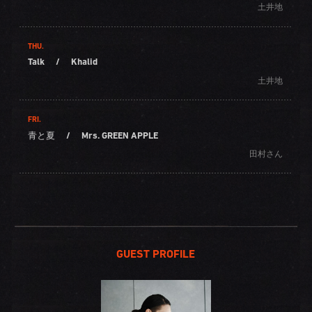
土井地
THU.
Talk
/
Khalid
土井地
FRI.
青と夏
/
Mrs. GREEN APPLE
田村さん
GUEST PROFILE