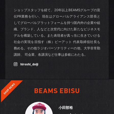
ショップスタッフを経て、20年以上BEAMSグループの宣
伝PR業務を行い、現在はグローバルアライアンス部長と
してグローバルプラットフォームを持つ国内外の企業や組
織、ブランド、人などと次世代に向けた新たなビジネスモ
デルを構築している。また表現者が真っ当に生きていける
社会の実現を目指す（株）ビーアット 代表取締役社長も
務める。その他ラジオパーソナリティーの他、大学非常勤
講師、 司会業、各講演など仕事は多岐にわたる。
hiroshi_doiji
BEAMS EBISU
小田部裕