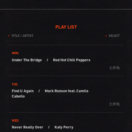
PLAY LIST
TITLE / ARTIST
SELECT
MON.
Under The Bridge
/
Red Hot Chili Peppers
土井地
TUE.
Find U Again
/
Mark Ronson feat. Camila
Cabello
土井地
WED.
Never Really Over
/
Katy Perry