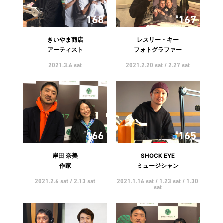
168
167
きいやま商店
レスリー・キー
アーティスト
フォトグラファー
2021.3.6 sat
2021.2.20 sat / 2.27 sat
166
165
岸田 奈美
SHOCK EYE
作家
ミュージシャン
2021.2.6 sat / 2.13 sat
2021.1.16 sat / 1.23 sat / 1.30
sat