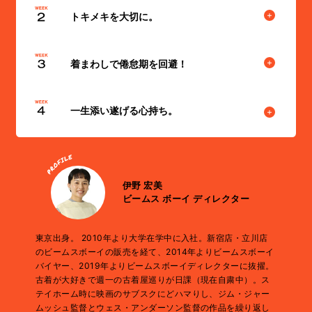
だのお洋服以上の存在になります。それは、自分の欠点を補
トキメキを大切に。
い、自信をくれ、心の支えになる！まさに恋人や家族のような
安いから、ではなく、ときめくから買う。そうやってゲットし
愛しい存在。365日一緒にいるお洋服。どうせなら両想いの方
たお洋服は、永く付き合えます。倦怠期があっても、また必ず
着まわしで倦怠期を回避！
が良いですよね。
着たくなる。お洋服選びは恋愛と一緒なのです！１シーズンだ
倦怠期を乗り越えてお洋服との愛を育みましょう。着回しから
けで別れようとは誰も思わない。迷ったら一度検討し、数日頭
ドキドキを得る。スタイリングの試行錯誤を楽しめたなら、お
一生添い遂げる心持ち。
から離れない場合は即ゲット！間に合わなかった時はご縁がな
洋服との恋愛マスターに近づいています。まずは好みのスタイ
かったってこと。恋愛も一緒だぁ。
リングを見つけ、自分のお洋服で真似る。そのお洋服とデート
たくさんのお洋服と出会ってきた中で、永く一緒にいるのは古
している気分で一日を過ごし、反省点を次に生かしましょう。
着が多いです。トレンドに関係なく選んだものだからかもしれ
その繰り返しが、お洋服といつまでもラブラブでいられる秘訣
ません。また、古着の多くは、過去にたくさんの人に愛され定
伊野 宏美
です！
番となったものや、ハンドメイドで愛着を持って受け継がれて
ビームス ボーイ ディレクター
きたもの。それらをさらに育てたい。新品のお洋服を選ぶとき
も同じです。一生添い遂げていきたいと思えるものを買うよう
東京出身。 2010年より大学在学中に入社。新宿店・立川店
に心がけましょう。
のビームスボーイの販売を経て、2014年よりビームスボーイ
バイヤー、2019年よりビームスボーイディレクターに抜擢。
古着が大好きで週一の古着屋巡りが日課（現在自粛中）。ス
テイホーム時に映画のサブスクにどハマりし、ジム・ジャー
ムッシュ監督とウェス・アンダーソン監督の作品を繰り返し