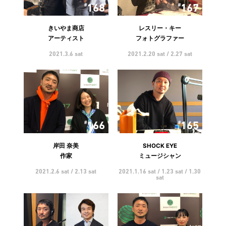
168
167
きいやま商店
レスリー・キー
アーティスト
フォトグラファー
2021.3.6 sat
2021.2.20 sat / 2.27 sat
166
165
岸田 奈美
SHOCK EYE
作家
ミュージシャン
2021.2.6 sat / 2.13 sat
2021.1.16 sat / 1.23 sat / 1.30
sat