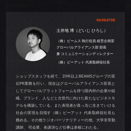
NAVIGATOR
土井地 博（どいじ ひろし）
（株）ビームス 執行役員 経営企画室
グローバルアライアンス部 部長
兼 コミュニケーションディレクター
（株）ビーアット 代表取締役社長
ショップスタッフを経て、20年以上BEAMSグループの宣
伝PR業務を行い、現在はグローバルアライアンス部長と
してグローバルプラットフォームを持つ国内外の企業や組
織、ブランド、人などと次世代に向けた新たなビジネスモ
デルを構築している。また表現者が真っ当に生きていける
社会の実現を目指す（株）ビーアット 代表取締役社長も
務める。その他ラジオパーソナリティーの他、大学非常勤
講師、 司会業、各講演など仕事は多岐にわたる。