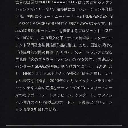
世界の企業やYOHJI YAMAMOTOをはじめとするファッ
ションデザイナーなどと積極的にコラボレーションを仕掛
ける。初監督ショートムービー「THE INDEPENDENTS
」が2015 ASVOFFのBEAUTY PRIZE AWARDを受賞。日
本のLGBTのポートレートを撮影するプロジェクト「OUT
IN JAPAN」、第19回文化庁メディア芸術祭エンタテイン
メント部門審査委員推薦作品に選出。また、国連が掲げる
『持続可能な開発目標（SDGs）』のテーマソングとなる
早見優『恋のブギウギトレイン』のPVを製作。 国連広報
センターとSDGsの啓発活動も精力的に行う。2016年よ
り、NHKと共に日本中の人々が夢や目標を共有し、より
よい未来を目指す、2020年のオリンピック・パラリンピ
ックの東京大会の応援をテーマ「→2020 レスリー・キー
がつなぐポートレートメッセージ」をスタート。オフィシ
ャル写真の2000名以上のポートレート撮影とプロモーシ
ョン映像を監督している。