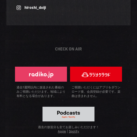
hiroshi_doiji
CHECK ON AIR
過去1週間以内に放送された番組の
ご視聴いただくにはアプリをダウン
みご視聴いただけます。地域により
ロード後、会員登録が必要です。楽
有料となる場合があります。
曲は含まれません。
過去の放送分も全てお楽しみいただけます！
Apple
|
Spotify