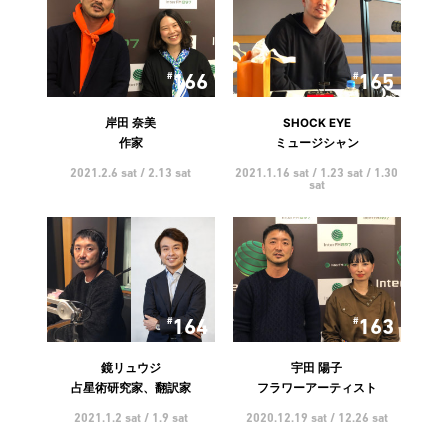
166
165
岸田 奈美
SHOCK EYE
作家
ミュージシャン
2021.2.6 sat / 2.13 sat
2021.1.16 sat / 1.23 sat / 1.30
sat
164
163
鏡リュウジ
宇田 陽子
占星術研究家、翻訳家
フラワーアーティスト
2021.1.2 sat / 1.9 sat
2020.12.19 sat / 12.26 sat