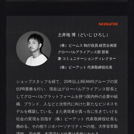
NAVIGATOR
土井地 博（どいじ ひろし）
（株）ビームス 執行役員 経営企画室
グローバルアライアンス部 部長
兼 コミュニケーションディレクター
（株）ビーアット 代表取締役社長
ショップスタッフを経て、20年以上BEAMSグループの宣
伝PR業務を行い、現在はグローバルアライアンス部長と
してグローバルプラットフォームを持つ国内外の企業や組
織、ブランド、人などと次世代に向けた新たなビジネスモ
デルを構築している。また表現者が真っ当に生きていける
社会の実現を目指す（株）ビーアット 代表取締役社長も
務める。その他ラジオパーソナリティーの他、大学非常勤
講師、 司会業、各講演など仕事は多岐にわたる。