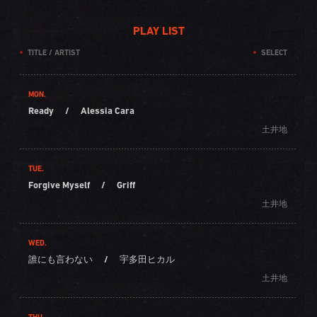
PLAY LIST
TITLE / ARTIST
SELECT
MON.
Ready
/
Alessia Cara
土井地
TUE.
Forgive Myself
/
Griff
土井地
WED.
誰にも言わない
/
宇多田ヒカル
土井地