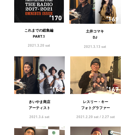
170
169
これまでの総集編
土井コマキ
PART.1
DJ
2021.3.20 sat
2021.3.13 sat
168
167
きいやま商店
レスリー・キー
アーティスト
フォトグラファー
2021.3.6 sat
2021.2.20 sat / 2.27 sat