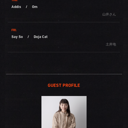
THU.
Addis
/
Om
山井さん
FRI.
Say So
/
Doja Cat
土井地
GUEST PROFILE