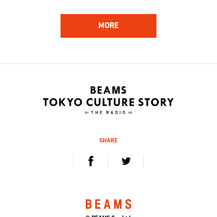
MORE
162
161
ハンバート ハンバート
林 響太朗
アーティスト
映像監督、写真家、多摩美術
大学 講師
2020.12.5 sat / 12.12 sat
2020.11.21 sat / 11.28 sat
SHARE
160
159
Kan Sano
杉山知之
キーボーディスト、プロデュ
デジタルハリウッド大学 学
ーサー
長、工学博士