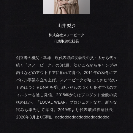
山井 梨沙
株式会社スノーピーク
代表取締役社長
創立者の祖父・幸雄、現代表取締役会長の父・太から代々
続く「スノーピーク」の3代目。幼いころからキャンプや
釣りなどのアウトドアに触れて育つ。2014年の秋冬にア
パレル事業を立ち上げ、スノーピークが培ってきた“ない
ものはつくるDNA“を受け継いだものづくりを次世代のフ
ィルターを通し発信。2018年からはプロダクト全般の統
括のほか、「LOCAL WEAR」プロジェクトなど、新たな
試みも率先して牽引。2019年より代表取締役副社長。
2020年3月より現職。ddddddddddddddddddddddd