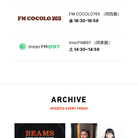
FM COCOLO765 （関西圏）
金 18:30-18:59
InterFM897 （関東圏）
土 14:30~14:59
ARCHIVE
UPDATED EVERY FRIDAY