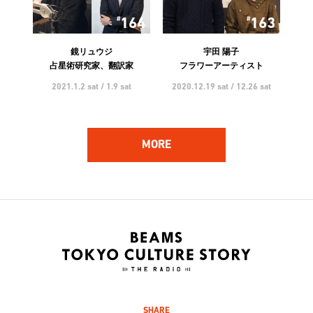
164
163
鏡リュウジ
宇田 陽子
占星術研究家、翻訳家
フラワーアーティスト
2021.1.2 sat / 1.9 sat
2020.12.19 sat / 12.26 sat
MORE
162
161
ハンバート ハンバート
林 響太朗
アーティスト
映像監督、写真家、多摩美術
大学 講師
2020.12.5 sat / 12.12 sat
2020.11.21 sat / 11.28 sat
SHARE