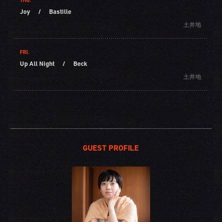
THU.
Joy
/
Bastille
土井地
FRI.
Up All Night
/
Beck
土井地
GUEST PROFILE