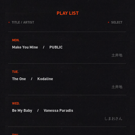
PLAY LIST
TITLE / ARTIST
SELECT
MON.
Make You Mine
/
PUBLIC
土井地
TUE.
The One
/
Kodaline
土井地
WED.
Be My Baby
/
Vanessa Paradis
しまおさん