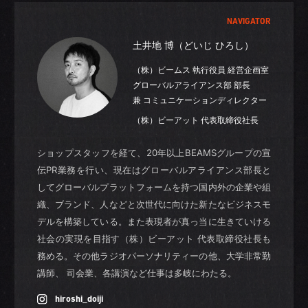
NAVIGATOR
土井地 博（どいじ ひろし）
（株）ビームス 執行役員 経営企画室
グローバルアライアンス部 部長
兼 コミュニケーションディレクター
（株）ビーアット 代表取締役社長
ショップスタッフを経て、20年以上BEAMSグループの宣
伝PR業務を行い、現在はグローバルアライアンス部長と
してグローバルプラットフォームを持つ国内外の企業や組
織、ブランド、人などと次世代に向けた新たなビジネスモ
デルを構築している。また表現者が真っ当に生きていける
社会の実現を目指す（株）ビーアット 代表取締役社長も
務める。その他ラジオパーソナリティーの他、大学非常勤
講師、 司会業、各講演など仕事は多岐にわたる。
hiroshi_doiji