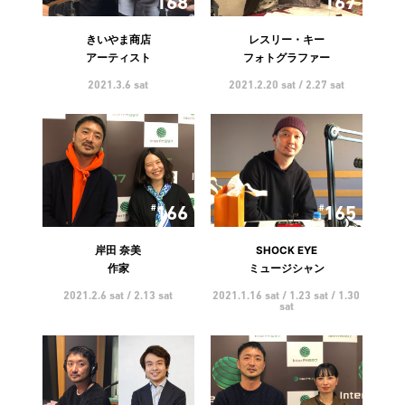
168
167
きいやま商店
レスリー・キー
アーティスト
フォトグラファー
2021.3.6 sat
2021.2.20 sat / 2.27 sat
166
165
岸田 奈美
SHOCK EYE
作家
ミュージシャン
2021.2.6 sat / 2.13 sat
2021.1.16 sat / 1.23 sat / 1.30
sat