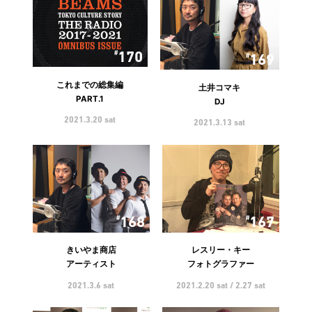
170
169
これまでの総集編
土井コマキ
PART.1
DJ
2021.3.20 sat
2021.3.13 sat
168
167
きいやま商店
レスリー・キー
アーティスト
フォトグラファー
2021.3.6 sat
2021.2.20 sat / 2.27 sat