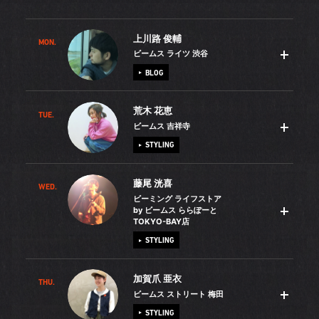
上川路 俊輔
MON.
ビームス ライツ 渋谷
BLOG
荒木 花恵
TUE.
文化服装学院でファッションを学び、卒業後はトレンドの
ビームス 吉祥寺
分析などファッション・マーケティングの仕事をしまし
STYLING
た。でも、直接服に関わりたくてBEAMSに転職。現状を分
析して資料にまとめるという経験を活かして、現在は店舗
藤尾 洸喜
マネジメントをサポートしたりブログで情報を発信したり
WED.
中学から大学まで陸上競技をやっていて、保健体育の教諭
ビーミング ライフストア
しています。より服のことを好きになっていただきたいの
免許も持っています。学生時代は練習と大会の連続で、毎
by ビームス ららぽーと
TOKYO-BAY店
で、SNSや接客では、服のバックボーンについても自分の
日、制服かジャージで過ごしていました。ですから1〜2ヶ
言葉でお伝えするように心がけています。趣味は旅行や美
STYLING
月に一度、休日ができると洋服を買いに出かけて、「これ
術展巡りです。昨年結婚したので、妻と一緒に出かけるよ
をいつ着ようか」「どうやって着こなそうか」と考えるの
うになり、この1年間でヨーロッパや台湾、金沢などを二人
が楽しみでした。気付けばファッションが大好きになり、
加賀爪 亜衣
THU.
10年近く大阪・梅田のBEAMSに勤務していましたが、この
で旅しました。また最近では、スニーカーについて調べる
ビームス ストリート 梅田
体育大学を卒業する時、「人生を後悔したくない」と
春関東へ異動になりました。現在は単身赴任中ですが、も
うちに機能を試したくなってランニングを始めました。最
BEAMSへの就職を決めたのです。最初は服の知識を修得す
STYLING