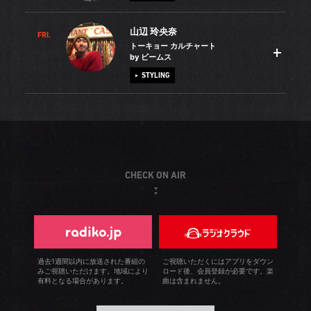
うすぐ妻と2歳の息子も引越してくるので、その日を心待ち
初はスポーツジムでマシンの上を走っていましたが、今は
るなど大変なこともありましたが、人とのコミュニケーシ
にしています。そんな僕は昔、バンドをやっていて「音楽
毎週、屋外を20kmほどジョギング。すっかりハマってしま
ョンが好きなので、すぐに接客が楽しくなりました。いつ
山辺 玲央奈
で飯を食っていこう」と上京しました。ですがなかなか芽
FRI.
お笑いが大好きで、お休みの日に大阪・難波の「よしもと
い、今年の秋はフルマラソンに出る予定です。
か、経験してきたスポーツと教えることが好きな性格を活
トーキョー カルチャート
が出ず、大阪に戻って居場所を探すうちに辿り着いたのが
漫才劇場」に通うのが生きがいです。基本的に若手芸人を
by ビームス
かして、商品開発やイベントに携わることが夢です。プラ
BEAMSです。今は同僚の結婚式や送別会でギターを演奏し
応援していますが、2017年のM-1グランプリ王者に輝いた
STYLING
イベートでは、今は2歳の娘の子育てで手一杯ですが、もう
ていて、叶えられなかった音楽の夢は、息子に託しました
「とろサーモン」は昔から大好き！この10年間、「追っか
少ししたら体を動かそうと張り切っています。新しいスポ
（笑）。いつかギターが弾けるようにと、彼が生まれた時
け」に近い勢いで応援しています（笑）。理由は、流行り
ーツに挑戦することが好きなので、ボルダリングを始めよ
スケートボードが大好きで、休日前夜はスケート仲間で集
にリッケンバッカーのギターを購入。これはビートルズを
のノリに影響を受けることなく、自分たちのスタイルを貫
うかなと思っています！
まっています。渋谷や恵比寿で深夜まで遊んだ後、みんな
はじめとする著名なアーティストが愛用しているギター
いているから。それは、普遍的なスタイルを提案する＜
でご飯を食べて帰るこの時間が本当に楽しくて。そんな毎
で、バンドマンの間では「上手くない奴は弾いてはならな
BEAMS BOY＞の服に通じるところがあります。私は、学
日がずっと続くといいなと思っています。僕がBEAMSに惹
い」と言われています。息子には「リッケンバッカーが似
CHECK ON AIR
生時代から＜BEAMS BOY＞が大好きでした。当時通って
かれたのは、洋服屋ではディスプレイとして使われること
合うようなギタリストになってほしい」と願っています
いた梅田店では、優柔不断な私に寄り添って一緒に悩み、
の多いスケートボードを、服と同じように販売していたか
が、まだまだ先の話。息子に会ったら、まずは近所の遊園
いろいろな提案をしてくれるスタッフからたくさんの影響
らです。入社して2年ほどメンズ・カジュアルを担当しまし
地ですね。
を受けました。いつも120％の力で接客してくれたスタッフ
たが、昨年、服以外の提案をしたくて「トーキョー カルチ
は今でも私の目標。私も常にお客様に近い存在でありたい
ャート by ビームス」へ異動願いを出しました。東京から
と願い、毎日、おもてなしの心を忘れずに、笑顔でがんば
過去1週間以内に放送された番組の
ご視聴いただくにはアプリをダウン
みご視聴いただけます。地域により
ロード後、会員登録が必要です。楽
生み出されるアートやカルチャーを発信する「トーキョー
っています。
有料となる場合があります。
曲は含まれません。
カルチャート by ビームス」は、多様な企画展を開催して
いて、イベントによって店内の雰囲気もお客様の層も変わ