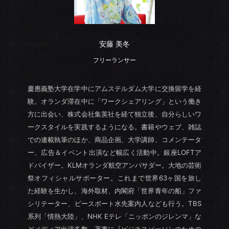
安藤 美冬
フリーランサー
慶應義塾大学在学中にアムステルダム大学に交換留学を経
験。オランダ滞在中に「ワークシェアリング」という働き
方に出会い、株式会社集英社を経て独立後、自分らしいワ
ークスタイルを実践するようになる。書籍やウェブ、雑誌
での連載執筆のほか、商品企画、大学講師、コメンテータ
ー、広告＆イベント出演など幅広く活動中。銀座LOFTア
ドバイザー。KLMオランダ航空アンバサダー。大地の芸術
祭オフィシャルサポーター。これまで世界63ヶ国を旅し
た経験を生かし、海外取材、内閣府「世界青年の船」ファ
シリテーター、ピースボート水先案内人なども行う。TBS
系列「情熱大陸」、NHK Eテレ「ニッポンのジレンマ」な
どメディア出演多数。著書に『ビジネスパーソンのための