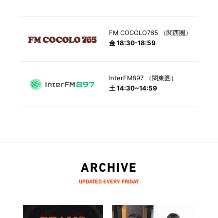
FM COCOLO765 （関西圏）
金 18:30-18:59
InterFM897 （関東圏）
土 14:30~14:59
ARCHIVE
UPDATED EVERY FRIDAY