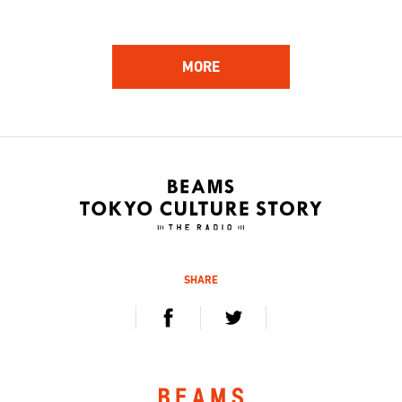
MORE
162
161
ハンバート ハンバート
林 響太朗
アーティスト
映像監督、写真家、多摩美術
大学 講師
2020.12.5 sat / 12.12 sat
2020.11.21 sat / 11.28 sat
SHARE
160
159
Kan Sano
杉山知之
キーボーディスト、プロデュ
デジタルハリウッド大学 学