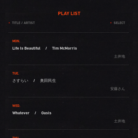
PLAY LIST
TITLE / ARTIST
SELECT
MON.
Life Is Beautiful
/
Tim McMorris
土井地
TUE.
さすらい
/
奥田民生
安藤さん
WED.
Whatever
/
Oasis
土井地