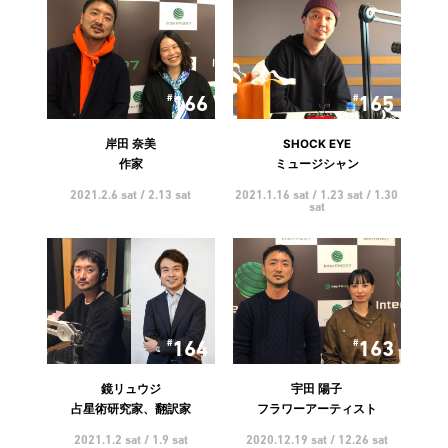
166
165
岸田 奈美
SHOCK EYE
作家
ミュージシャン
2021.2.6 sat / 2.13 sat
2021.1.16 sat / 1.23 sat / 1.30
sat
164
163
鏡リュウジ
宇田 陽子
占星術研究家、翻訳家
フラワーアーティスト
2021.1.2 sat / 1.9 sat
2020.12.19 sat / 12.26 sat