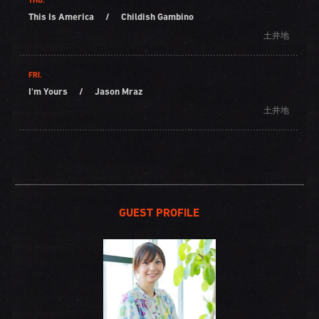
THU.
This Is America
/
Childish Gambino
土井地
FRI.
I'm Yours
/
Jason Mraz
土井地
GUEST PROFILE