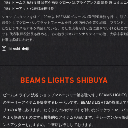
（株）ビームス 執行役員 経営企画室
グローバルアライアンス部 部長
兼 コミュ
（株）ビーアット 代表取締役社長
ショップスタッフを経て、20年以上BEAMSグループの宣伝PR業務を行い、現
部長としてグローバルプラットフォームを持つ国内外の企業や組織、ブランド、
たなビジネスモデルを構築している。また表現者が真っ当に生きていける社会の
ット 代表取締役社長も務める。その他ラジオパーソナリティーの他、大学非常勤
仕事は多岐にわたる。
hiroshi_doiji
BEAMS LIGHTS SHIBUYA
ビームス ライツ 渋谷 ショップマネージャー浦谷聡です。BEAMS LIGH
のデーリーアイテムを提案するレーベルです。BEAMS LIGHTSの旗艦店
リエの４階にあります。たくさんの内ポケットが付いたジャケットや、パ
をより快適なものにする機能的なアイテムも揃います。今シーズンから販
ンのアウターもおすすめ。ご来店お待ちしております。