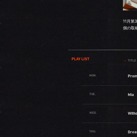
11月
側の取
PLAY LIST
TITLE 
MON.
Prom
TUE.
Mia
WED.
With
THU.
Drea