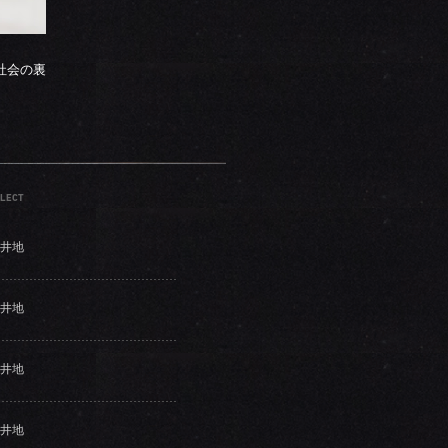
社会の裏
LECT
井地
井地
井地
井地