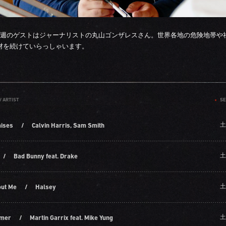
第3週のゲストはジャーナリストの丸山ゴンザレスさん。世界各地の危険地帯や
材を続けていらっしゃいます。
/ ARTIST
SE
土
ises
/
Calvin Harris, Sam Smith
土
/
Bad Bunny feat. Drake
土
out Me
/
Halsey
土
mer
/
Martin Garrix feat. Mike Yung