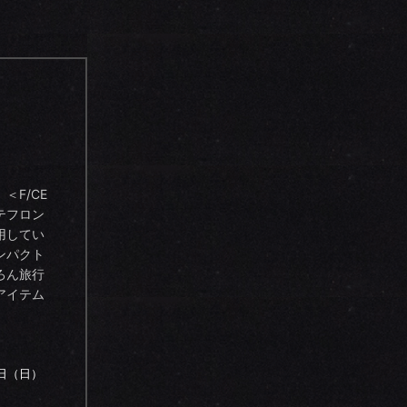
＜F/CE
テフロン
用してい
ンパクト
ろん旅行
アイテム
5日（日）