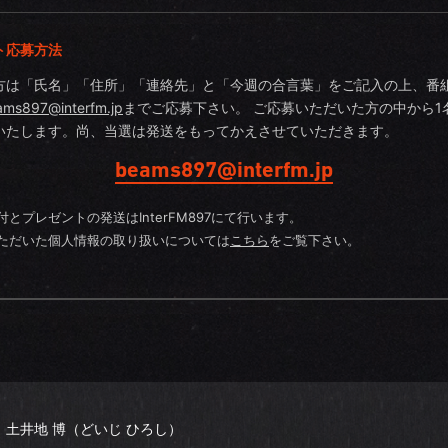
ト応募方法
方は「氏名」「住所」「連絡先」と「今週の合言葉」をご記入の上、番
ams897@interfm.jp
までご応募下さい。 ご応募いただいた方の中から1
いたします。尚、当選は発送をもってかえさせていただきます。
beams897@interfm.jp
付とプレゼントの発送はInterFM897にて行います。
ただいた個人情報の取り扱いについては
こちら
をご覧下さい。
土井地 博（どいじ ひろし）