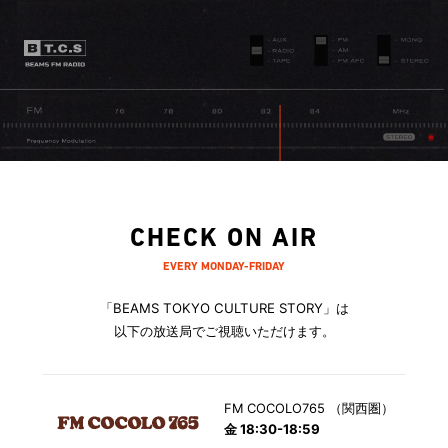
（http://natsukokitsukawa.tumblr.com/）
CHECK ON AIR
EVERY MONDAY-FRIDAY
「BEAMS TOKYO CULTURE STORY」は
以下の放送局でご視聴いただけます。
FM COCOLO765 （関西圏）
金 18:30-18:59