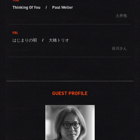
THU.
Thinking Of You
/
Paul Weller
土井地
FRI.
はじまりの唄
/
大橋トリオ
谷川さん
GUEST PROFILE