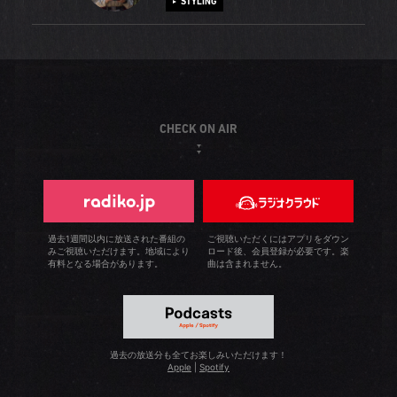
STYLING
て国内外を回っています。海外では限られた時間を有効に
アメリカ村にあったBEAMSがアメリカ文化を体現している
て、オシャレに夢中になったことです。雑誌に載っている
使わなくてはならないので、出発前に入念にブランドを調
ことに感動して、アルバイトを始めたんです。その後、梅
ようなスタイリングをしようと、少ないお小遣いで買った
べていますが、この時間がすでに楽しいですね。忙しい毎
田店のオープンをきっかけに就職して早20年。10年前から
学生時代、服好きの母が教えてくれたのが＜BEAMS BOY
古着を工夫して着こなすうちに、楽しみを覚えました。ち
日ですが、小学生の時から習い続けているいけばな（草月
ウィメンズを担当していますが、女性のお客様とは趣味の
＞でした。以来このレーベルが大好きで、入社してからず
なみに、その子とはお付き合いすることができたんです
流）が私をリフレッシュさせてくれます。毎週のお稽古で
料理や旅行の話で盛り上がっています。休日は、角煮やカ
っと担当しています。可愛らしい格好が苦手な私でも、ち
よ。懐かしい話ですね（笑）。
は、花材を生かしてのびのびと生けるのが楽しいですね。
レーなど時間のかかるものを無心で調理したり、旅行に出
ゃんと可愛く着こなせる＜BEAMS BOY＞の魅力は格別で
CHECK ON AIR
お花の絵も描いているので、これからは本格的に水彩画を
かけたりしています。以前は沖縄文化にどっぷりで、本島
す。お客様も、長年＜BEAMS BOY＞を好きでいてくださ
習ったり、いけばなを生かせるように茶道を習ったりして
や石垣島を30回以上は訪れ、自宅でも泡盛を飲みながら三
る方が多く、先日はあるお客様がレーベル誕生20周年を記
みたいと思います。
線を弾いたりしていました。でもここ5年は台湾に夢中で
念して花束を持ってきてくだり、とても感動しました！町
す。年に数回のペースで訪れていて、大好きな魯肉飯を食
田店ではヴィジュアルマーチャンダイザーを担当している
べ歩いたり、人々の優しさに触れたりして感動していま
ので、私もお客様に感動を与えられるように、いろいろと
過去1週間以内に放送された番組の
ご視聴いただくにはアプリをダウン
みご視聴いただけます。地域により
ロード後、会員登録が必要です。楽
す。これまで台北と台中に出かけていましたが、これから
仕掛けてまいります。休日は学生時代から趣味にしている
有料となる場合があります。
曲は含まれません。
は台南に足を延ばすつもりです。いつか長期休暇を取って
フィルムカメラを楽しんでいます。直感を大切に、仲間と
島を一周したいですね。
の時間や感動した瞬間、良いと感じたものを撮影していま
す。槍ヶ岳は初めて山荘に一泊して登頂した山です。雲よ
りも高いところからの眺めは最高で、自然の力を全身で感
過去の放送分も全てお楽しみいただけます！
じました。それらの写真をTumblrにアップしていますの
Apple
|
Spotify
で、是非ご覧ください。