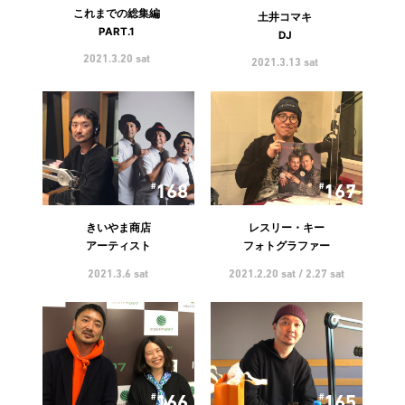
これまでの総集編
土井コマキ
PART.1
DJ
2021.3.20 sat
2021.3.13 sat
168
167
きいやま商店
レスリー・キー
アーティスト
フォトグラファー
2021.3.6 sat
2021.2.20 sat / 2.27 sat
166
165