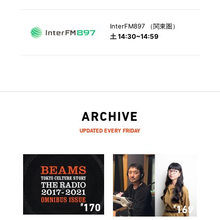
InterFM897 （関東圏）
土 14:30~14:59
ARCHIVE
UPDATED EVERY FRIDAY
170
169