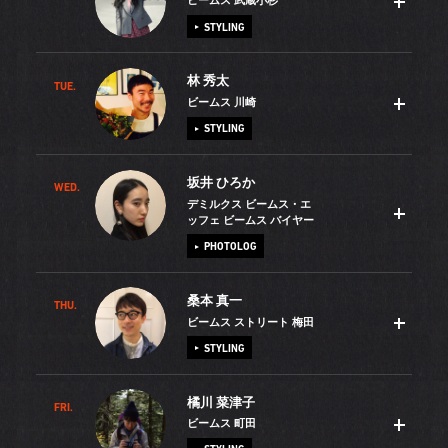
ビームス 武蔵小杉
STYLING
林 秀太
TUE.
高校生の時から、母が20代の頃着ていた服を着てファッシ
ビームス 川崎
ョンを楽しんでいました。80年代の肩パットが主張した服
STYLING
も大好き（笑）！今では私自身が1児の母ですので、私が今
着ている服はやがて娘に着させてあげたいと思っていま
坂井 ひろか
す。休日は1歳の娘を連れて買い物をしたり公園に出かけた
WED.
20代最後の節目の年だった昨年、僕は結婚をしました。そ
デミルクス ビームス・エ
りするのが楽しみ。結婚式の時にはこの子がお腹の中にい
してマイホームを持とうと、リノベーションが可能なマン
ッフェ ビームス バイヤー
たので、新婚旅行は国内でした。だから改めて家族3人でハ
ションを探したところ、眺望も環境も良い物件を見つける
PHOTOLOG
ワイ旅行に行きたいですね。またスポーツ観戦も家族でや
ことができ、まもなく内装工事が終わるところです。温か
りたいことのひとつです。今年のワールドカップはテレビ
みのあるデザインで統一して、2人で料理ができるように3
桑本 真一
THU.
7年半の間、「ビームス ハウス 丸の内」でアクセサリーや
を通じて夫婦で応援しましたが、2020年の東京オリンピッ
メートル幅のシステムキッチンを入れました。引越しが今
ビームス ストリート 梅田
バッグなどの服飾雑貨を担当してきました。その間にはバ
ク・パラリンピックは、3人で会場に出かけるのが夢です。
から楽しみです。僕は美容師免許を持っています。専門学
STYLING
イヤーに同行して展示会に行く機会もあって、お客様の声
そんな私はテキスタイルが大好きで、これまでに買い集め
校卒業後はヘアサロンで働きましたが、どうしても服の仕
を買い付けに活かせる喜びや商品が入荷してくるワクワク
た生地が自宅にたくさんあります。それらを使ってスタイ
事にチャレンジしたくて、翌年BEAMSでアルバイトを始め
橘川 菜津子
感、そして仕入れたアイテムが売れた時の感動を経験しま
FRI.
学生時代、留学や2ヶ月間のバックパック旅行でアメリカに
やリュックなど、娘の小物を作っていて、そんな時間も休
たんです。そこまで服好きになったきっかけは、中学生の
ビームス 町田
した。今、それらの熱い気持ちを忘れずに、バイヤーとし
滞在し、とても刺激を受けました。そして、当時心斎橋の
日の楽しみになっています。
時に学校のアイドル的存在だった女の子の気を引きたく