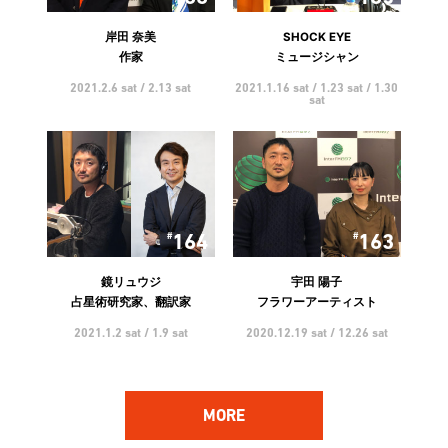
岸田 奈美
SHOCK EYE
作家
ミュージシャン
2021.2.6 sat / 2.13 sat
2021.1.16 sat / 1.23 sat / 1.30
sat
164
163
鏡リュウジ
宇田 陽子
占星術研究家、翻訳家
フラワーアーティスト
2021.1.2 sat / 1.9 sat
2020.12.19 sat / 12.26 sat
MORE