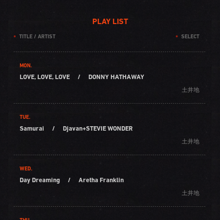
PLAY LIST
TITLE / ARTIST
SELECT
MON.
LOVE, LOVE, LOVE
/
DONNY HATHAWAY
土井地
TUE.
Samurai
/
Djavan+STEVIE WONDER
土井地
WED.
Day Dreaming
/
Aretha Franklin
土井地