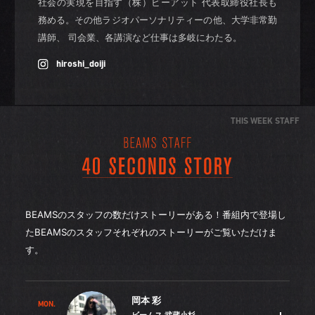
社会の実現を目指す（株）ビーアット 代表取締役社長も
務める。その他ラジオパーソナリティーの他、大学非常勤
講師、 司会業、各講演など仕事は多岐にわたる。
hiroshi_doiji
THIS WEEK STAFF
BEAMSのスタッフの数だけストーリーがある！番組内で登場し
たBEAMSのスタッフそれぞれのストーリーがご覧いただけま
す。
岡本 彩
MON.