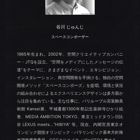
谷川 じゅんじ
スペースコンポーザー
1965年生まれ。2002年、空間クリエイティブカンパニ
ー・JTQを設立。“空間をメディアにしたメッセージの伝
達”をテーマに、さまざまなイベント、エキシビジョン、
インスタレーション、商空間開発を手掛ける。独自の空間
開発メソッド「スペースコンポーズ」を提唱、環境と状況
の組み合わせによるエクスペリエンスデザインは多方面か
ら注目を集めている。主な仕事に、パリルーブル宮装飾美
術館 Kansei展、平城遷都1300年祭記念薬師寺ひかり絵
巻、MEDIA AMBITION TOKYO、東京ミッドタウン日比
谷 LEXUS meets...“HIBIYA” 等。現在、内閣官房東京オ
リンピック競技オリンピック・パラリンピック基本方針推
進調査審査委員、CCCクリエイティブ㈱CEOを務める。