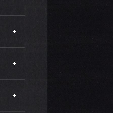
ス 静岡」で
に、スタッフ
食べに行った
最近、ダイエ
ので、汗を流
なっていま
、友だちやス
企画を立てて
ームス 静
F』をスタート
」を定期的に
ンが街頭で撮