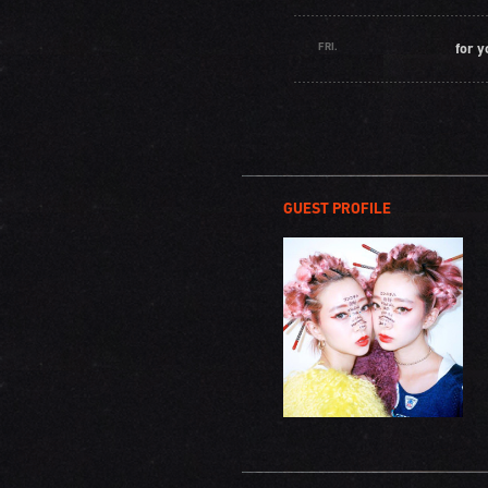
FRI.
for y
GUEST PROFILE