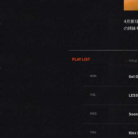
4月第
の姉妹モ
PLAY LIST
TITLE 
MON.
Get O
TUE.
LESS
WED.
Soon
THU.
Kiss 