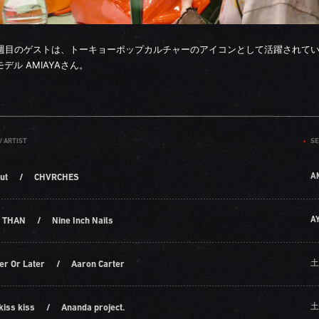
1週目のゲストは、トーキョーポップカルチャーのアイコンとして活躍されて
デル AMIAYAさん。
/ ARTIST
SE
A
ut
/
CHVRCHES
A
 THAN
/
Nine Inch Nails
土
er Or Later
/
Aaron Carter
土
kiss kiss
/
Ananda project.