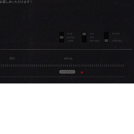
なら間違いなか
お楽しみいただけます！
ったので、似
を、今は
ています。
ら、気合いを