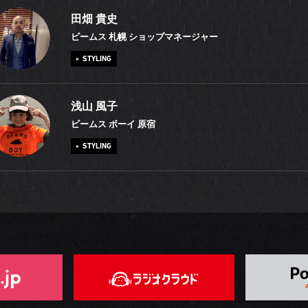
開催しています。これは音楽とファッションをつないで静岡に新たなカ
影しています。このコンテンツを通じて、BEAMSの魅力のひとつである
3年半前、BEAMSのプレス・アシスタントの募集を見てエントリーしま
田畑 貴史
信するイベントです。これからもっと盛り上げて行きたいので、地元の
タッフを知っていただければ嬉しいです。私は若い頃大阪の小さな服屋
アパレル会社で服を作っていたのですが、当時のプレス担当がとても素
ビームス 札幌 ショップマネージャー
ひ、ご参加ください！
した。「東京には何かあるはず」と22歳の時に上京して、渋谷で見つけ
仕事の悩みを相談するうちに彼女のようになりたいと憧れました。BEAM
STYLING
募集の貼り紙をきっかけにBEAMSに飛び込みました。同期の仲間は今、
た当初、黙々と作業をするパタンナーとは反対に、多くの人とコミュニ
ィールドで活躍しています。皆子どもが生まれて家族ぐるみの付き合い
とるプレスの仕事にドキドキでした。そこで心がけたのが、彼女のよう
30年程前、「バンドで成功してみせる！」と意気込んで上京したのです
浅山 風子
が、あの当時と変わらないのがBEAMSに対する熱い想いです。彼らがい
はつらつと、そして楽しく人と接することです。今でもこれらのことを
ばずでライブもできないまま北海道に帰りました。「ならば音楽の次に好
ビームス ボーイ 原宿
もがんばることができるのです。
て、何かあった時に頼みやすい、皆様から求められるプレスを目指して
生きていこう」とBEAMSでアルバイトを始め、現在「ビームス 札幌」
STYLING
「見たことのない景色」にとても惹かれます。お金をかけずにそれが叶
ネージャーをしています。音楽は今では鑑賞することがメインで、家には3
とって最高の趣味。「頂上からしか見ることのできない風景」を求めて
上のCDを所有しています。自分にとってヘッドフォンは恋人ですよ。と
大学まで関西で過ごした私は、BEAMSへの入社を機に上京しました。こ
ます。これまでに忘れられないのが、登山の途中で見た雪の槍ヶ岳。夕
前、ライブに出演する機会がありました。知り合いのジャズロックバン
友人のほとんどが職場の仲間です。人にくっついて新しいことにチャレ
て、言葉では表せないほど神々しかったのです。
唯一のボーカルとして同行させてもらい、何と「代官山UNIT」でも歌う
好きなので、スノーボード、刺繍、山登りなど、いろいろなことをスタ
した。23年前に夢見た東京でのライブがやっと実現したのです（笑）。
でいて、世界はとても広がっています。楽器をやったことがないのに、
が苦手で、実は携帯電話やパソコンを持ったことがないのですが、その
にも参加しているんです（笑）。アマゾンで買ったウッドブロックやハ
話す時間を大切にしています。これからもそのスタイルは変わらないと
奏しますが、最近はキーボードを弾けるようになりたくて練習を始めま
もっともっと色々な方と会話する時間を作りたいですね。