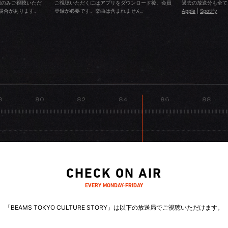
BEAMS BOY＞との出会いは中学生の頃で、いつも母が「BEAMS BOY
組のみご視聴いただ
ご視聴いただくにはアプリをダウンロード後、会員
過去の放送分も全て
場合があります。
登録が必要です。楽曲は含まれません。
Apple
|
Spotify
ら」と買ってくれていました。自分のお小遣いではたくさんは買えなか
たような安い服を探したり。そんな大好きな＜BEAMS BOY＞の世界観
VMD（ヴィジュアル・マーチャン・ダイザー）としてショップで表現し
VMDはショップのイメージを作る大切な仕事ですので、責任を感じなが
入れてがんばっています。
CHECK ON AIR
EVERY MONDAY-FRIDAY
「BEAMS TOKYO CULTURE STORY」は
以下の放送局でご視聴いただけます。