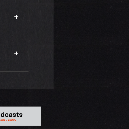
ルチャーを発
個性豊かなス
した。前職は
みなさん、ぜ
で働いていま
敵な女性で、
たアルバイト
Sで働き始め
それぞれのフ
ケーションを
になりました
に、明るく、
が、鳴かず飛
るから今も昔
大切にしてい
きな“服”で
います。私は
のショップマ
う登山は私に
,000枚以
山に登ってい
ころが5年程
ちらでできた
日を浴びてい
ドのツアーに
ンジするのが
ことができま
ッフと楽しん
束縛されるの
先輩のバンド
分人と会って
ーモニカで演
思いますし、
した。＜