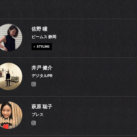
佐野 瞳
ビームス 静岡
STYLING
服飾系の専門学校に通っていた18歳の時、もっと勉強がしたくて「ビーム
井戸 健介
アルバイトを始めました。BEAMSの世界観に触れて刺激を受けるととも
デジタルPR
がみんな家族のように温くて感動しました。今も仕事が終わるとご飯を
り、お誕生日を迎える仲間がいるとパーティを企画したりしています。
ットのためにジムやヨガスタジオに通っているのですが、お酒が好きな
公式サイトのWEBコンテンツを活用した、カジュアルレーベルのPRを行
萩原 聡子
した後でお気に入りの飲食店に行ってしまうのが問題です（笑）。でも
す。各レーベル、それぞれの世界観を写真や動画を駆使してさまざまな
プレス
タッフと気のおけない店でワイワイ楽しむのって良いですよね。さて「ビ
いますが、この春からはストリートスナップ『s/NAP. BEAMS it STAF
岡」では、地元のイベント企画集団とタッグを組んで「ONE × BEAMS
しました。“今”を感じる感度の高いスタッフを起用し、プロのカメラマ