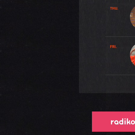
THU.
FRI.