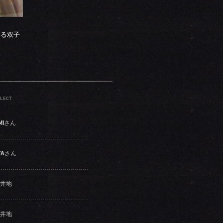
いる双子
LECT
MIさん
YAさん
井地
井地