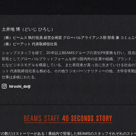
土井地 博（どいじ ひろし）
（株）ビームス 執行役員 経営企画室
グローバルアライアンス部 部長
兼 コミュ
（株）ビーアット 代表取締役社長
ショップスタッフを経て、20年以上BEAMSグループの宣伝PR業務を行い、現
部長としてグローバルプラットフォームを持つ国内外の企業や組織、ブランド、
たなビジネスモデルを構築している。また表現者が真っ当に生きていける社会の
ット 代表取締役社長も務める。その他ラジオパーソナリティーの他、大学非常勤
仕事は多岐にわたる。
hiroshi_doiji
ッフの数だけストーリーがある！番組内で登場したBEAMSのスタッフそれぞれのスト