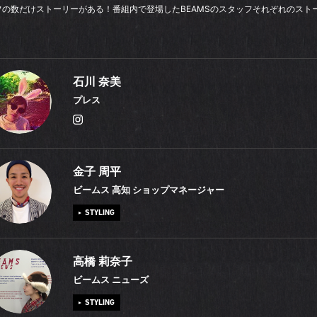
ッフの数だけストーリーがある！番組内で登場したBEAMSのスタッフそれぞれのスト
石川 奈美
プレス
私はワンピースが大好きでついつい買い集めてしまうのですが、同じくBE
金子 周平
主人も、大のシューズ好き。きっと、お互いに「同じような靴（ワンピ
ビームス 高知 ショップマネージャー
買って！」と思っていることでしょう（笑）。二人揃って犬好きなので
STYLING
木公園などのドッグランに立ち寄り、犬を眺めるのが至福の時間です。
クローゼットのある広い家でフレンチブルドッグを飼うことを夢見てい
「ビームス 高知」は、街からちょっとだけ離れた場所にあって、県内中の
高橋 莉奈子
職活動で毎日スーツを着ることが辛くなり、「アパレル業界で働くしか
ァンが訪れます。スタッフたちはみんな仲が良く、仕事終わりには飲み
ビームス ニューズ
心しました。幼い頃は、服好きの母がビビッドカラーの服を着せてくれ
の時期には花見をしたりするのですが、桜の名所である高知城のライト
STYLING
が、お小遣いで洋服が買えるようになると原宿や渋谷に通ってストリー