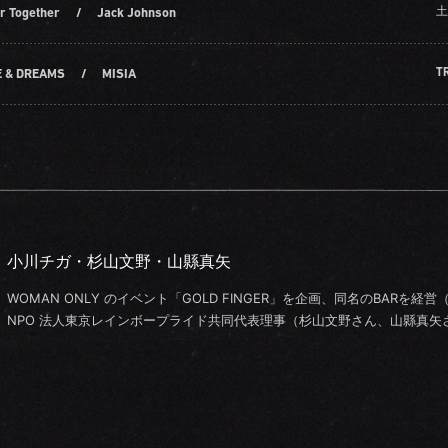
土
r Together
/
Jack Johnson
T
 & DREAMS
/
MISIA
小川チガ・杉山文野・山縣真矢
WOMAN ONLY のイベント「GOLD FINGER」を企画、同名のBARを経
NPO 法人東京レインボープライド共同代表理事（杉山文野さん、山縣真矢