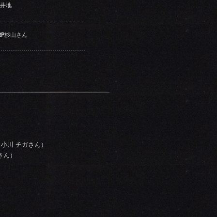
井地
RP杉山さん
営（小川 チガさん）
さん）