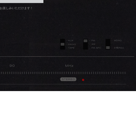
にとって重
お楽しみいただけます！
持ってくれ
も私を自由に
、最近は現地
。