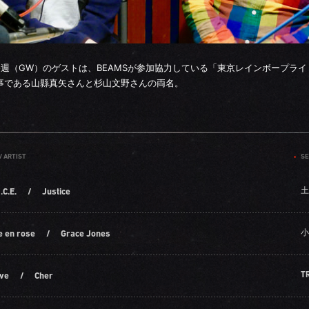
終週（GW）のゲストは、BEAMSが参加協力している「東京レインボープライ
事である山縣真矢さんと杉山文野さんの両名。
/ ARTIST
SE
土
.C.E.
/
Justice
小
e en rose
/
Grace Jones
T
eve
/
Cher