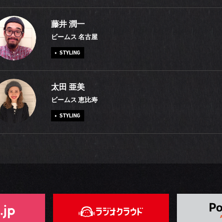
事が終わる頃には消えてしまうのが残念ですね。高知の人はよくお酒が
ンにのめり込みました。今はシンプルなスタイリングが好きです。プレス
ますが、僕はちょっと苦手。でも宴は好きなので、スタッフたちと喜ん
ミリタリーファッションが大好きです。オリーブ系の色も良いのですが
藤井 潤一
年目の今、＜B:MING by BEAMS＞をもっと多くの方に知っていただけ
けています。そして水曜日の夜は小学生の頃から続けている野球の練習
はネイビーブルーが似合うこともあって海軍モノに惹かれます。中でも
ビームス 名古屋
ばっています！
会人チームに所属して、毎年5月に開催される異業種の大会に向けて練習
イヤルネイビー」はシルエットも綺麗で、洋服としても楽しめるように
STYLING
す。学生時代は保育士になりたくて専門学校に通う一方で、馴染みの服
きなミリタリーウェアです。「どうしてこんな素材やデザインを取り入
に憧れて「こういう人になりたい」とも思っていました。結局、保育士
う？」と機能性について考えながら、実際に着用して戦ったりしていた
中学2年生の時、友達がかっこいいGジャンを持っていて僕も洋服に目覚
太田 亜美
したもののBEAMSに就職。この10年間は毎日が楽しくて、「これで良か
を馳せています。こんな私ですが、実は、6年間保育士をしていました。
来、アメリカン・カジュアルが大好きです。BEAMSで働くようになって
ビームス 恵比寿
だ！」と実感しています。
リタリーに通じる要素を持ち、ブレないテーマで普遍的な服を提供する＜B
ざまなジャンルの服を着るようになりましたが、常にベースにあって大
STYLING
BOY＞が高校生の時から大好き。BEAMSに転職してからは、北千住や渋
のはタフで経年劣化が楽しめるアメカジです。一昨年、結婚をしたので
BEAMS BOY＞を担当してきました。プライベートでは、昭和63年生ま
ムを持つことが目標。名古屋郊外の静かなところにシンプルな家を建て
大学時代、インドで1ヶ月間のヨガ修行を2回行いました。エスニックの
で「昭和63年ズ」というバンドを組んでいます。平成生まれのマネージ
を形にしてくれる人たちに家具を作ってもらうのが理想なのですが、そ
的指導者のサイ・ババのグッズを買ってインドに興味を持ったことがき
BEAMSの同僚とOGの4人で活動しています！
まず自分のインテリアセンスを磨かなくてはならないと思っています。
当時は高校生でしたが、心惹かれるままにインドまで出かけてみると、
ッフのライフスタイルを紹介する書籍『BEAMS AT HOME』に取り上げ
うことができました！ 神々しいオーラを体感して以来、インドに傾倒
です。小学校教諭の奥さんとは業界が全く異なるため、それぞれ仕事を
の中は「Made in India」で溢れています。今いちばんハマっているヨ
きた面を生活に反映させるようにしています。たまにお休みが合うと、
ンガヨガ」です。ヨガの大切な要素のひとつである瞑想は、精神を落ち