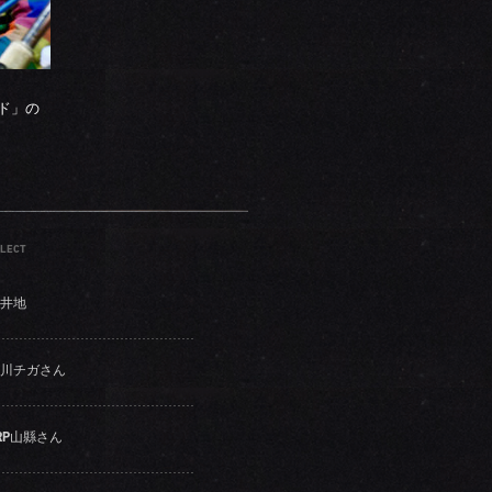
ド」の
LECT
井地
川チガさん
RP山縣さん