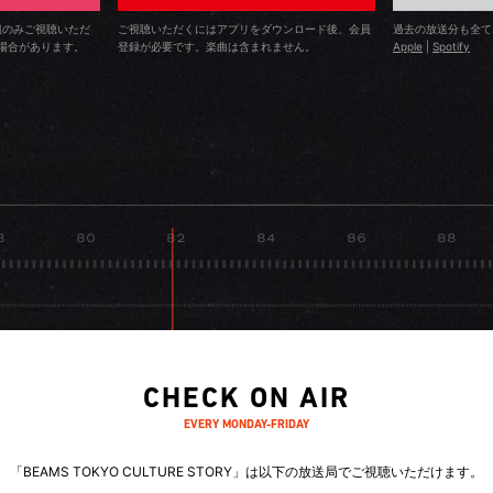
に顔を出していますよ。
「自由」にしてくれるので、朝晩欠かさず行っています。「自由」は私
組のみご視聴いただ
ご視聴いただくにはアプリをダウンロード後、会員
過去の放送分も全て
場合があります。
登録が必要です。楽曲は含まれません。
Apple
|
Spotify
要。BEAMSに入社したのも、面接官の人たちが私のインドの話に興味を
て、「ここなら自分らしく働ける」と感じたからですし、ファッション
してくれます。来年、またインドに行く予定です。交流は広がっていて
の小学校で算数や折り紙、ヨガを教えるボランティア活動もしています
CHECK ON AIR
EVERY MONDAY-FRIDAY
「BEAMS TOKYO CULTURE STORY」は
以下の放送局でご視聴いただけます。