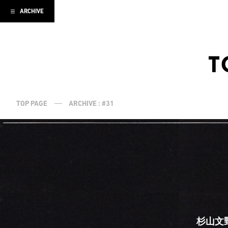
ARCHIVE
TOP PAGE
ARCHIVE : #31
杉山文