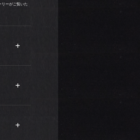
ーリーがご覧いた
AMSで働く
ース）ばかり
、休日は代々
いつか大きな
ます。私は就
BEAMSフ
ない！」と決
に行ったり桜
ていました
アップが、仕
トファッショ