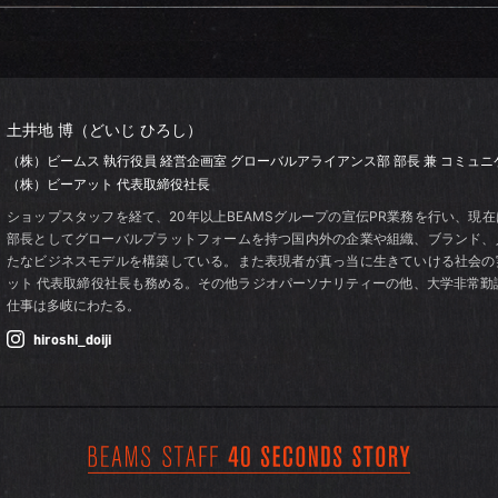
土井地 博（どいじ ひろし）
（株）ビームス 執行役員 経営企画室
グローバルアライアンス部 部長
兼 コミュ
（株）ビーアット 代表取締役社長
ショップスタッフを経て、20年以上BEAMSグループの宣伝PR業務を行い、現
部長としてグローバルプラットフォームを持つ国内外の企業や組織、ブランド、
たなビジネスモデルを構築している。また表現者が真っ当に生きていける社会の
ット 代表取締役社長も務める。その他ラジオパーソナリティーの他、大学非常勤
仕事は多岐にわたる。
hiroshi_doiji