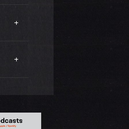
強いと言われ
になって6
で飲みに出か
、色白の私に
るようにがん
です。今は社
英国海軍「ロ
していま
作られた大好
屋のスタッフ
れたんだろ
の免許は取得
兵士にも思い
めました。以
ったん
そして、ミ
からは、さま
EAMS
切にしている
谷の店で＜
今はマイホー
れの女子3人
、自分の思い
雑貨店で、霊
ャーも加え、
のためには、
っかけです。
いつか、スタ
何と本人に会
られるのが夢
していて、家
通じて成長で
ガは「アシュタ
お互いの実家
着かせ心を