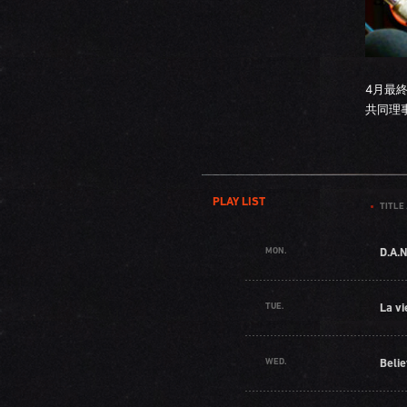
4月最
共同理
PLAY LIST
TITLE 
MON.
D.A.N
TUE.
La vi
WED.
Beli