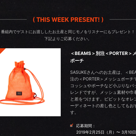
( THIS WEEK PRESENT! )
番組内でゲストにお渡ししたお土産と同じモノをリスナーにもプレゼント！
下記よりご応募ください。
＜BEAMS＞別注＜PORTER＞
ポーチ
SASUKEさんへのお土産は、＜BE
注の＜PORTER＞メッシュポーチ
コッシュやポーチなど小ぶりなバ
レンドですが、メッシュ素材や巾
と差をつけます。ビビットなオレ
ーディネートの差し色としてもお
す。
応募期間：
2019年2月25日（月）〜 3月10