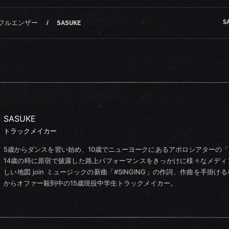
S
フルエンザー
/
SASUKE
SASUKE
トラックメイカー
5歳からダンスを習い始め、10歳でニューヨークにあるアポロシアターの
14歳の時に原宿で披露した路上パフォーマンスをきっかけに様々なメディ
しい地図 join ミュージックの新曲「#SINGING」の作詞、作曲を手掛け
からオファー殺到中の15歳現役中学生トラックメイカー。