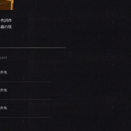
ら作詞作
5歳の現
LECT
井地
井地
井地