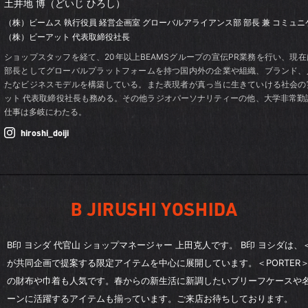
土井地 博（どいじ ひろし）
（株）ビームス 執行役員 経営企画室
グローバルアライアンス部 部長
兼 コミュ
（株）ビーアット 代表取締役社長
ショップスタッフを経て、20年以上BEAMSグループの宣伝PR業務を行い、現
部長としてグローバルプラットフォームを持つ国内外の企業や組織、ブランド、
たなビジネスモデルを構築している。また表現者が真っ当に生きていける社会の
ット 代表取締役社長も務める。その他ラジオパーソナリティーの他、大学非常勤
仕事は多岐にわたる。
hiroshi_doiji
B JIRUSHI YOSHIDA
B印 ヨシダ 代官山 ショップマネージャー 上田克人です。 B印 ヨシダは、
が共同企画で提案する限定アイテムを中心に展開しています。＜PORTER＞
の財布や巾着も人気です。春からの新生活に新調したいブリーフケースや
ーンに活躍するアイテムも揃っています。ご来店お待ちしております。