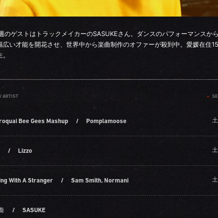
4週のゲストはトラックメイカーのSASUKEさん。ダンスのパフォーマンスか
幅広い才能を開花させ、世界中から楽曲制作のオファーが殺到中。愛媛在住1
生。
/ ARTIST
SE
土
roquai Bee Gees Mashup
/
Pomplamoose
土
/
Lizzo
土
ing With A Stranger
/
Sam Smith, Normani
奏
/
SASUKE