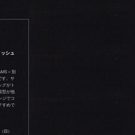
メッシュ
AMS＞別
です。サ
ッグがト
着型が他
ンジでコ
すすめで
日（日）