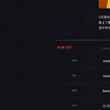
2月第
曲まで
役中学
PLAY LIST
TITLE 
MON.
Jami
TUE.
Juice
WED.
Danc
THU.
生演