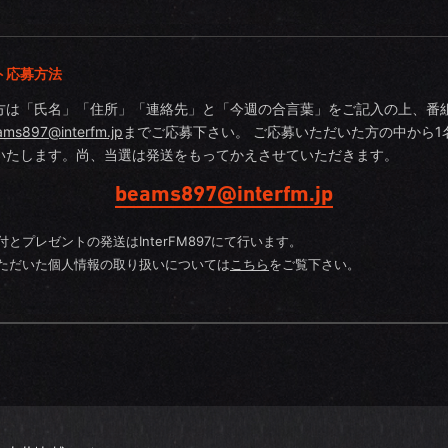
ト応募方法
方は「氏名」「住所」「連絡先」と「今週の合言葉」をご記入の上、番
ams897@interfm.jp
までご応募下さい。 ご応募いただいた方の中から1
いたします。尚、当選は発送をもってかえさせていただきます。
beams897@interfm.jp
付とプレゼントの発送はInterFM897にて行います。
ただいた個人情報の取り扱いについては
こちら
をご覧下さい。