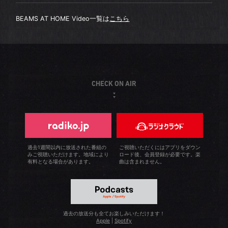
BEAMS AT HOME Video一覧は
こちら
CHECK ON AIR
過去1週間以内に放送された番組の
ご視聴いただくにはアプリをダウン
みご視聴いただけます。地域により
ロード後、会員登録が必要です。楽
有料となる場合があります。
曲は含まれません。
過去の放送分も全てお楽しみいただけます！
Apple
|
Spotify