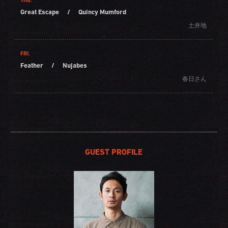
THU.
Great Escape
/
Quincy Mumford
土井地
FRI.
Feather
/
Nujabes
春日さん
GUEST PROFILE