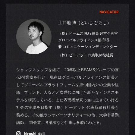
NAVIGATOR
土井地 博（どいじ ひろし）
（株）ビームス 執行役員 経営企画室
グローバルアライアンス部 部長
兼 コミュニケーションディレクター
（株）ビーアット 代表取締役社長
ショップスタッフを経て、20年以上BEAMSグループの宣
伝PR業務を行い、現在はグローバルアライアンス部長と
してグローバルプラットフォームを持つ国内外の企業や組
織、ブランド、人などと次世代に向けた新たなビジネスモ
デルを構築している。また表現者が真っ当に生きていける
社会の実現を目指す（株）ビーアット 代表取締役社長も
務める。その他ラジオパーソナリティーの他、大学非常勤
講師、 司会業、各講演など仕事は多岐にわたる。
hiroshi_doiji