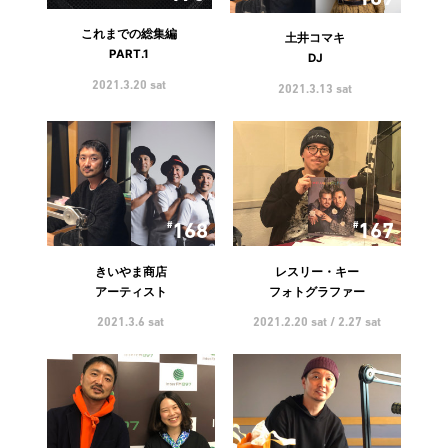
これまでの総集編
土井コマキ
PART.1
DJ
2021.3.20 sat
2021.3.13 sat
168
167
きいやま商店
レスリー・キー
アーティスト
フォトグラファー
2021.3.6 sat
2021.2.20 sat / 2.27 sat