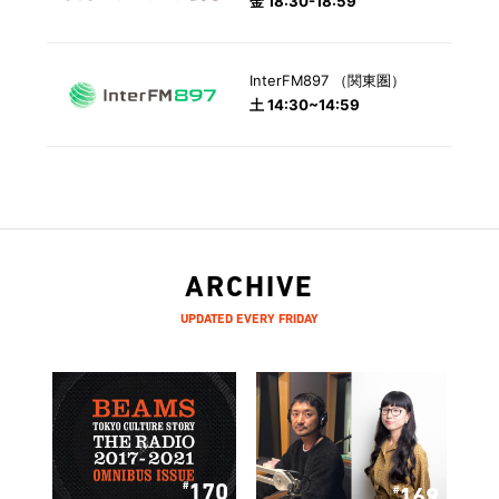
金 18:30-18:59
InterFM897 （関東圏）
土 14:30~14:59
ARCHIVE
UPDATED EVERY FRIDAY
170
169