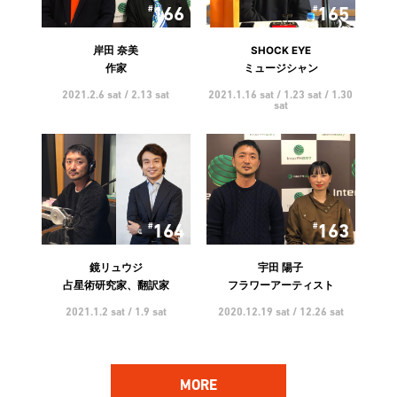
166
165
岸田 奈美
SHOCK EYE
作家
ミュージシャン
2021.2.6 sat / 2.13 sat
2021.1.16 sat / 1.23 sat / 1.30
sat
164
163
鏡リュウジ
宇田 陽子
占星術研究家、翻訳家
フラワーアーティスト
2021.1.2 sat / 1.9 sat
2020.12.19 sat / 12.26 sat
MORE