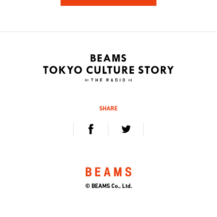
162
161
ハンバート ハンバート
林 響太朗
アーティスト
映像監督、写真家、多摩美術
大学 講師
2020.12.5 sat / 12.12 sat
2020.11.21 sat / 11.28 sat
SHARE
160
159
Kan Sano
杉山知之
キーボーディスト、プロデュ
デジタルハリウッド大学 学
ーサー
長、工学博士
© BEAMS Co., Ltd.
2020.11.7 sat / 11.14 sat
2020.10.24 sat / 10.31 sat