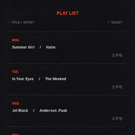
PLAY LIST
TITLE / ARTIST
SELECT
MON.
Summer Girl
/
Haim
土井地
TUE.
In Your Eyes
/
The Weeknd
土井地
WED.
Jet Black
/
Anderson .Paak
土井地