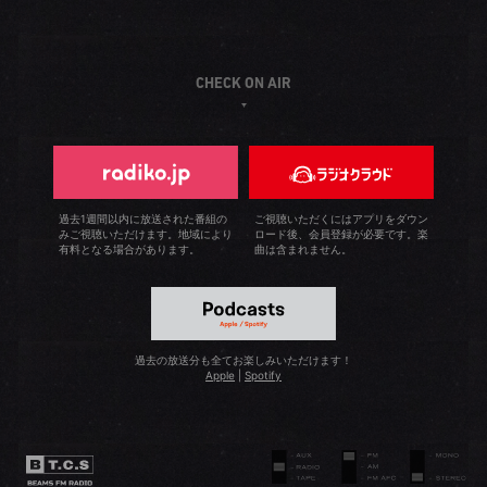
CHECK ON AIR
過去1週間以内に放送された番組の
ご視聴いただくにはアプリをダウン
みご視聴いただけます。地域により
ロード後、会員登録が必要です。楽
有料となる場合があります。
曲は含まれません。
過去の放送分も全てお楽しみいただけます！
Apple
|
Spotify