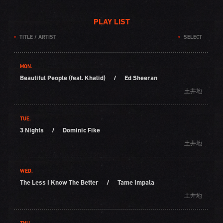
PLAY LIST
TITLE / ARTIST
SELECT
MON.
Beautiful People (feat. Khalid)
/
Ed Sheeran
土井地
TUE.
3 Nights
/
Dominic Fike
土井地
WED.
The Less I Know The Better
/
Tame Impala
土井地