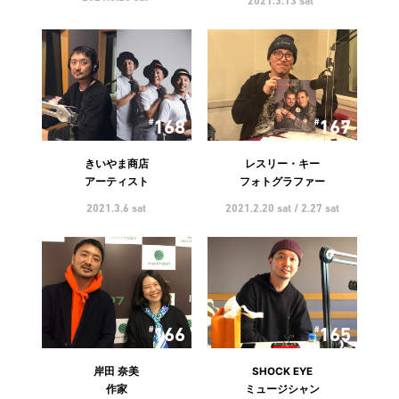
2021.3.13 sat
168
167
きいやま商店
レスリー・キー
アーティスト
フォトグラファー
2021.3.6 sat
2021.2.20 sat / 2.27 sat
166
165
岸田 奈美
SHOCK EYE
作家
ミュージシャン