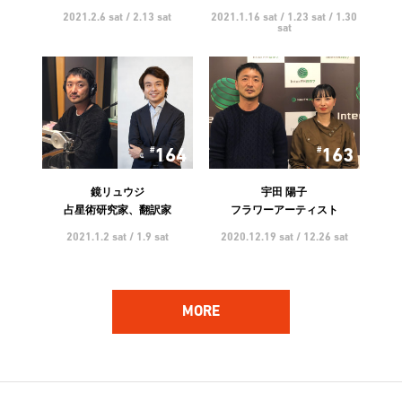
2021.2.6 sat / 2.13 sat
2021.1.16 sat / 1.23 sat / 1.30
sat
164
163
鏡リュウジ
宇田 陽子
占星術研究家、翻訳家
フラワーアーティスト
2021.1.2 sat / 1.9 sat
2020.12.19 sat / 12.26 sat
MORE
162
161
ハンバート ハンバート
林 響太朗