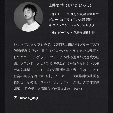
土井地 博（どいじ ひろし）
（株）ビームス 執行役員 経営企画室
グローバルアライアンス部 部長
兼 コミュニケーションディレクター
（株）ビーアット 代表取締役社長
ショップスタッフを経て、20年以上BEAMSグループの宣
伝PR業務を行い、現在はグローバルアライアンス部長と
してグローバルプラットフォームを持つ国内外の企業や組
織、ブランド、人などと次世代に向けた新たなビジネスモ
デルを構築している。また表現者が真っ当に生きていける
社会の実現を目指す（株）ビーアット 代表取締役社長も
務める。その他ラジオパーソナリティーの他、大学非常勤
講師、 司会業、各講演など仕事は多岐にわたる。
hiroshi_doiji