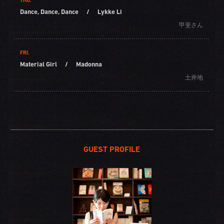
THU.
Dance, Dance, Dance
/
Lykke Li
甲斐さん
FRI.
Material Girl
/
Madonna
土井地
GUEST PROFILE